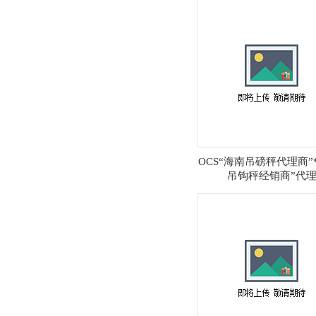
OCS“海南吊磅秤代理商”
吊钩秤经销商”代