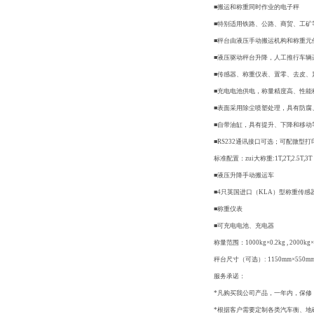
■搬运和称重同时作业的电子秤
■特别适用铁路、公路、商贸、工矿
■秤台由液压手动搬运机构和称重元
■液压驱动秤台升降，人工推行车辆
■传感器、称重仪表、置零、去皮、累
■充电电池供电，称量精度高、性能
■表面采用除尘喷塑处理，具有防腐
■自带油缸，具有提升、下降和移动
■RS232通讯接口可选；可配微型
标准配置：zui大称重:1T,2T,2.5T,3T
■液压升降手动搬运车
■4只英国进口（KLA）型称重传感
■称重仪表
■可充电电池、充电器
称量范围：1000kg×0.2kg , 2000kg×0
秤台尺寸（可选）: 1150mm×550mm×
服务承诺：
*凡购买我公司产品，一年内，保修
*根据客户需要定制各类汽车衡、