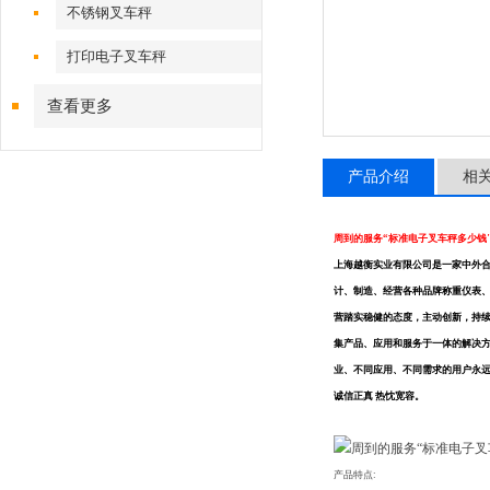
不锈钢叉车秤
打印电子叉车秤
查看更多
产品介绍
相
周到的服务“标准电子叉车秤多少钱
上海越衡实业有限公司是一家中外合
计、制造、经营各种品牌称重仪表
营踏实稳健的态度，主动创新，持
集产品、应用和服务于一体的解决
业、不同应用、不同需求的用户永
诚信正真
热忱宽容。
产品特点: