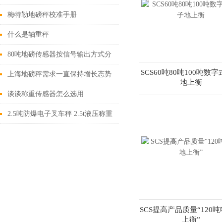
梅特勒地磅秤校准手册
什么是轴重秤
80吨地磅传感器按信号输出方式分
SCS60吨80吨100吨数
可以分几类？各有什么特点？
上海地磅秤需求一直保持增长态势
地上衡
谈谈称重传感器怎么选用
2.5吨防爆电子叉车秤 2.5t液压称重
叉车特点
SCS提高产品质量“120
上衡”