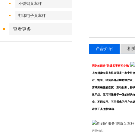
不锈钢叉车秤
打印电子叉车秤
查看更多
产品介绍
相
周到的服务“防爆叉车秤多少钱"
上海越衡实业有限公司是一家中外合
计、制造、经营各种品牌称重仪表
营踏实稳健的态度，主动创新，持
集产品、应用和服务于一体的解决
业、不同应用、不同需求的用户永
诚信正真
热忱宽容。
产品特点: