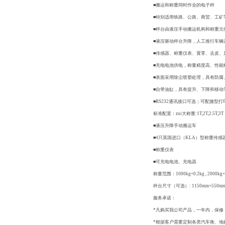
■搬运和称重同时作业的电子秤
■特别适用铁路、公路、商贸、工矿
■秤台由液压手动搬运机构和称重元
■液压驱动秤台升降，人工推行车辆
■传感器、称重仪表、置零、去皮、累
■充电电池供电，称量精度高、性能
■表面采用除尘喷塑处理，具有防腐
■自带油缸，具有提升、下降和移动
■RS232通讯接口可选；可配微型
标准配置：zui大称重:1T,2T,2.5T,3T
■液压升降手动搬运车
■4只英国进口（KLA）型称重传感
■称重仪表
■可充电电池、充电器
称量范围：1000kg×0.2kg , 2000kg×0
秤台尺寸（可选）: 1150mm×550mm×
服务承诺：
*凡购买我公司产品，一年内，保修
*根据客户需要定制各类汽车衡、