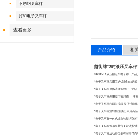
不锈钢叉车秤
打印电子叉车秤
查看更多
产品介绍
相
越衡牌“2吨液压叉车秤
XK3150A液压搬运车电子称，产
*电子叉车秤采用宝钢优质5mm钢
*电子叉车秤整体式铸造油缸，油缸
*电子叉车秤采用进口密封圈， 活
*电子叉车秤内部溢流阀 提供过载
*电子叉车秤旋转轴连接处 采用高
*电子叉车称一体式铸造轮架,并装
*电子叉车称锥形弧状货叉设计,快
*电子叉车称运动部位装有耐磨导向