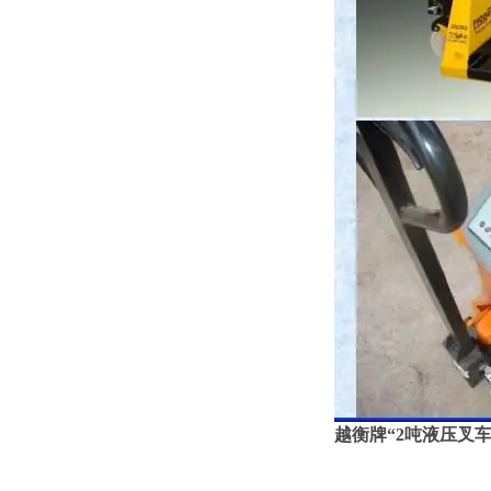
越衡牌
“2
吨液压叉