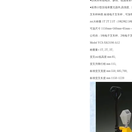
●仪表具有低电压、缺纸、低温报警
●采用小型压缩承重元器件,高强度、
叉车秤种类:标准电子叉车秤，可加
zui大称量:1T 2T 2.5T（1吨2吨2.
可选尺寸:1150mm×560mm×85mm～
公司供：1吨电子叉车秤、2吨电子
Model YCS-XK3190-A12
称重量 t 1T; 2T; 3T;
货叉zui低高度 mm 85;
货叉升降行程 mm 115;
标准货叉宽度 mm 550; 685;700;
标准货叉长度 mm 1150~1220