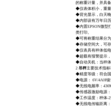
的称重计量，并具
◆
仪表体积小，重
◆
背光显示，白天
◆
内部设有万年日
◆
内置EPSON微
类打印。
◆
可将称重结果分为
◆
存储空间大，可存
◆
仪表具有秤体低
◆
超载有报警提示
◆
自动关机：当秤体
2
吊秤
主要技术指标
◆
精度等级：符合国家
◆
电源： 6V/4AH
◆
无线电频率：430
◆
传感器激励电源：DC
◆
工作温度：秤体-25
◆
无线电传输距离：