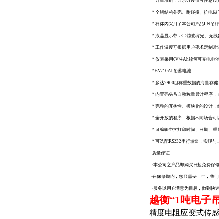
* 计量准确，显示分度值可任意设
* 全钢结构外壳、耐碰撞、抗电磁
* 秤体内采用了本公司产品LN吊
* 液晶显示带LED炫彩背光。无
* 工作温度可根据用户要求定制常温型
* 仪表采用6V/4Ah镍氢可充电
* 6V/10Ah铅蓄电池
* 多达2900组称重数据的海量存储
* 内置码头吊自动称量累计程序，
* 完整的互换性、模块化的设计，
* 全开放的程序，根据不同场合可
* 可编辑中文打印时间、日期、重
* 可选配RS232串行输出，实现
质量保证：
•本公司之产品即购买日起免费保
•在保修期内，您只需要一个，我们
•服务以用户满意为目标，做到快速
越衡“1吨电子
精度电阻应变式传