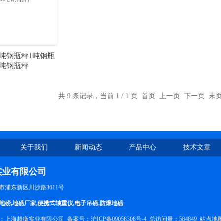
1吨钢瓶秤1吨钢瓶
1吨钢瓶秤
共 9 条记录，当前 1 / 1 页 首页 上一页 下一页 
关于我们
新闻动态
产品中心
技术文章
实业有限公司
市浦东新区川沙路3611号
地磅
,
地磅厂家
,
便携式轴重仪
,
电子吊磅
,
防爆地磅
所有：上海越衡实业有限公司 备案号：
沪ICP备09058308号-4
总访问量：584849
站点地