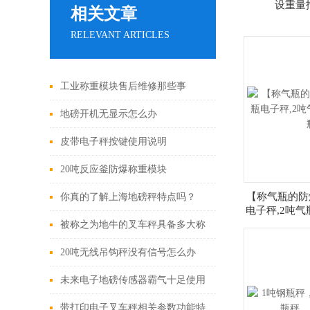
设重量
相关文章
RELEVANT ARTICLES
工业称重模块售后维修那些事
地磅开机无显示怎么办
皮带电子秤按键使用说明
20吨反应釜防爆称重模块
【称气瓶的防
你真的了解上海地磅秤特点吗？
电子秤,2吨气
被称之为地牛的叉车秤具备多大称
重？
20吨无线吊钩秤没有信号怎么办
未来电子地磅传感器霸气十足使用
中需注意的两个事项
带打印电子叉车秤相关参数功能特