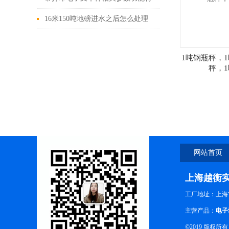
点
16米150吨地磅进水之后怎么处理
1吨钢瓶秤，
秤，
网站首页
上海越衡
工厂地址：上海
主营产品：
电子
©2019 版权