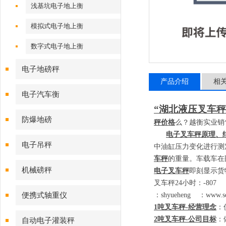
浅基坑电子地上衡
模拟式电子地上衡
数字式电子地上衡
电子地磅秤
产品介绍
相
电子汽车衡
“湖北液压叉车秤
防爆地磅
秤价格
么？越衡实业销
电子叉车秤原理、
电子吊秤
中油缸压力变化进行测
车秤
的重量。车载车在
机械磅秤
电子叉车秤
即刻显示货
叉车秤
24
小时：
-80
便携式轴重仪
：
shyueheng
：
www.sc
1
吨叉车秤
-
经营理念
：
2
吨叉车秤
-
公司目标
：
自动电子灌装秤