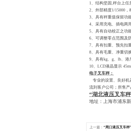
1
、结构坚固
,
秤台上任
2
、外部精度
1/15000
，
3
、具有秤重值保留功
4
、采用充电、插电两
5
、具有自动校正之功
6
、可调整零点范围及
7
、具有扣重、预先扣
8
、具有毛重、净重切
9
、具有
kg
、
g
、
lb
、港
10
、
LCD
液晶显示
45m
电子叉车秤：
专业的设置、良好机器
流到客户公司；所售产
“湖北液压叉车秤
地址：上海市浦东
上一篇：
“周口液压叉车秤”