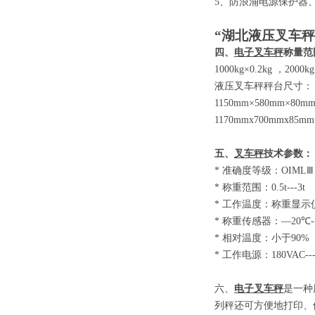
5
、防浪涌电源保护器
“湖北液压叉车秤
四、
电子叉车秤
称量范
1000kg×0.2kg
，
2000kg
液压叉车秤秤台尺寸：
1150mm×580mm×80m
1170mmx700mmx85mm
五、
叉车秤
技术参数
：
*
准确度等级：
OIM
*
称重范围：
0.5t-
*
工作温度：称重显示
*
称重传感器：
—20
*
相对温度：小于
9
*
工作电源：
180VAC-
六、
电子叉车秤
是一种
列秤还可方便地打印、