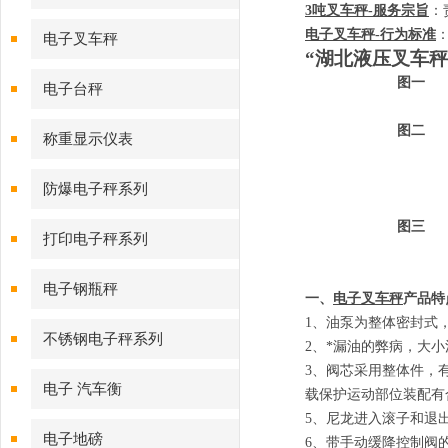
3
吨叉车秤
-
服务宗旨
：
电子叉车秤
-
行为标准
电子叉车秤
“湖北液压叉车秤
图一
电子台秤
图二
称重显示仪表
防爆电子秤系列
图三
打印电子秤系列
电子钢瓶秤
一、
电子叉车秤
产品特
1
、
油泵为整体密封式
不锈钢电子秤系列
2
、
*漏油的弊病，大
3
、
阀芯采用整体件，
电子 汽车衡
载保护运动部位装配有
5
、
尼龙进入滚子和退
电子地磅
6
、
带手动缓降控制阀