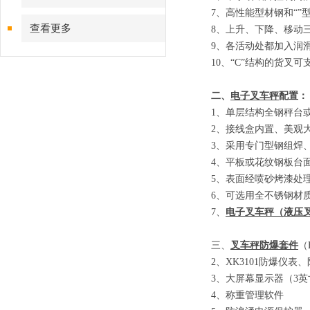
7
、
高性能型材钢和
“”
查看更多
8
、
上升、下降、移动
9
、
各活动处都加入润
10
、
“C”
结构的货叉可
二、
电子叉车秤
配置：
1
、单层结构全钢秤台
2
、接线盒内置、美观
3
、采用专门型钢组焊
4
、平板或花纹钢板台
5
、表面经喷砂烤漆处
6
、可选用全不锈钢材
7
、
电子叉车秤
（
液压
三、
叉车秤防爆套件
（E
2
、
XK3101
防爆仪表、
3
、大屏幕显示器
（3
英
4
、称重管理软件