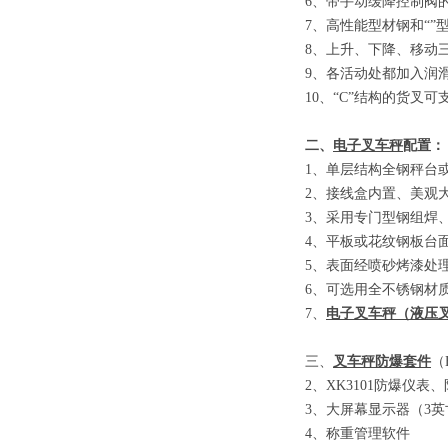
6
、
带手动缓降控制阀
7
、
高性能型材钢和
“”
8
、
上升、下降、移动
9
、
各活动处都加入润
10
、
“C”
结构的货叉可
二、
电子叉车秤
配置：
1
、单层结构全钢秤台
2
、接线盒内置、美观
3
、采用专门型钢组焊
4
、平板或花纹钢板台
5
、表面经喷砂烤漆处
6
、可选用全不锈钢材
7
、
电子叉车秤
（
液压
三、
叉车秤防爆套件
（E
2
、
XK3101
防爆仪表、
3
、大屏幕显示器
（3
英
4
、称重管理软件