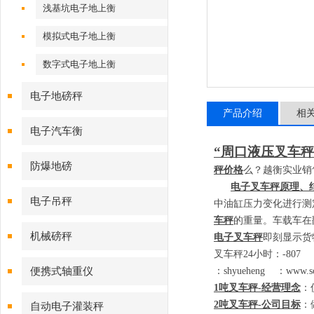
浅基坑电子地上衡
模拟式电子地上衡
数字式电子地上衡
电子地磅秤
产品介绍
相
电子汽车衡
“周口液压叉车秤
防爆地磅
秤价格
么？越衡实业销
电子叉车秤原理、
电子吊秤
中油缸压力变化进行测
车秤
的重量。车载车在
机械磅秤
电子叉车秤
即刻显示货
叉车秤
24
小时：
-80
便携式轴重仪
：
shyueheng
：
www.sc
1
吨叉车秤
-
经营理念
：
2
吨叉车秤
-
公司目标
：
自动电子灌装秤