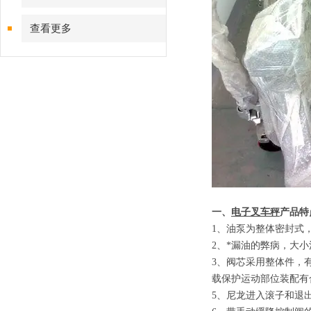
查看更多
一、
电子叉车秤
产品特
1
、
油泵为整体密封式
2
、
*漏油的弊病，大
3
、
阀芯采用整体件，
载保护运动部位装配有
5
、
尼龙进入滚子和退