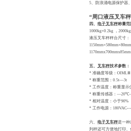
5
、防浪涌电源保护器
“周口液压叉车秤
四、
电子叉车秤
称量范
1000kg×0.2kg
，
2000kg
液压叉车秤秤台尺寸：
1150mm×580mm×80m
1170mmx700mmx85mm
五、
叉车秤
技术参数
：
*
准确度等级：
OIM
*
称重范围：
0.5t-
*
工作温度：称重显示
*
称重传感器：
—20
*
相对温度：小于
9
*
工作电源：
180VAC-
六、
电子叉车秤
是一种
列秤还可方便地打印、