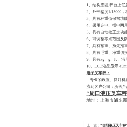
1
、结构坚固
,
秤台上任
2
、外部精度
1/15000
，
3
、具有秤重值保留功
4
、采用充电、插电两
5
、具有自动校正之功
6
、可调整零点范围及
7
、具有扣重、预先扣
8
、具有毛重、净重切
9
、具有
kg
、
g
、
lb
、港
10
、
LCD
液晶显示
45m
电子叉车秤：
专业的设置、良好机器
流到客户公司；所售产
“周口液压叉车秤
地址：上海市浦东
上一篇：
“信阳液压叉车秤”