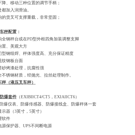
下降、移动三种位置的调节手柄；
处都加入润滑油。
构的货叉可支撑重载，非常坚固；
车秤
配置：
构全钢秤台或在
PD
型外框四角加装调整支脚
内置、美观大方
门型钢组焊、秤体强度高、充分保证精度
花纹钢板台面
喷砂烤漆处理，抗腐性强
全不锈钢材质，经抛光、拉丝处理制作。
车秤
（
液压叉车秤
）
防爆套件
（EXIBIICT4/CT5
，
EXIAIICT6）
防爆仪表、防爆传感器、防爆接线盒、防爆秤体一套
显示器
（3
英寸，
5
英寸
）
理软件
电源保护器、
UPS
不间断电源