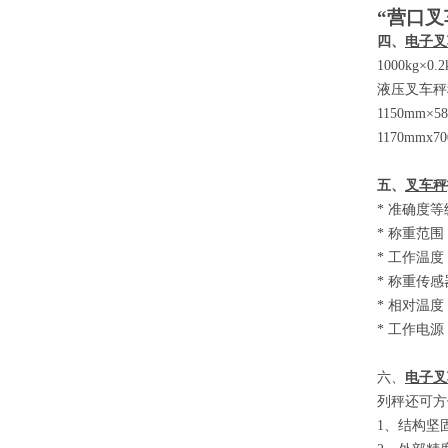
“营口叉
四、
电子叉
1000kg×0.
液压叉车秤
1150mm×5
1170mmx7
五、
叉车秤
*
准确度等
*
称重范围
*
工作温度
*
称重传感
*
相对温度
*
工作电源
六、
电子叉
列秤还可方
1
、结构坚