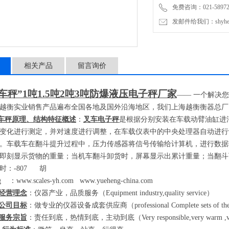
免费咨询：021-589727
发邮件给我们：shyheng
相关产品
留言询价
车秤”
1
吨
1.5
吨
2
吨
3
吨防爆液压电子秤厂家
——
一个解决您
越衡实业销售产品遍布全国各地及国外沿海地区，我们上海越衡衡器总厂
车秤原理、结构特征概述
：
叉车电子秤
是根据分别安装在车载动臂油缸进
变化进行测定，并对速度进行调整，在车载仪表中的中央处理器自动进行
。车载车在翻斗提升过程中，压力传感器将信号传输给计算机，进行数据
即刻显示货物的重量；当机车翻斗卸货时，屏幕显示出累计重量；当翻斗
时：
-807
胡
eng
：
www.scales-yh.com
www.yueheng-china.com
经营理念
：仪器产业，品质服务（
Equipment industry,quality service
）
公司目标
：做专业的仪器设备成套供应商（
professional Complete sets of th
服务宗旨
：责任到底，热情到底，主动到底（
Very responsible,very warm ,ve