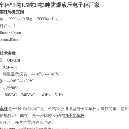
车秤”
1
吨
1.5
吨
2
吨
3
吨防爆液压电子秤厂家
车秤
称量范围：
2kg
，
2000kg×0.5kg
，
3000kg×1kg
秤台尺寸：
80mm×80mm
00mmx85mm
技术参数
：
级：
OIMLⅢ
：
0.5t---3t
：称重显示仪表：
—10℃----+40℃
器：
—20℃---+50℃
：小于
90%
：
180VAC---240VAC 49Hz---51Hz
车秤
是一种用途极为广泛、价格经济通用型电子叉车秤，操作简单、使用
便地打印、储存、是一种比较良好的
电子叉车秤
。
固
,
秤台上任意位置均称量准确。