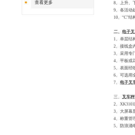
查看更多
8
、
上升、
9
、
各活动
10
、
“C”
结
二、
电子叉
1
、单层结
2
、接线盒
3
、采用专
4
、平板或
5
、表面经
6
、可选用
7
、
电子叉
三、
叉车秤
2
、
XK3101
3
、大屏幕
4
、称重管
5
、防浪涌