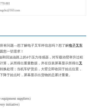
70-801
shc@163.com
所有问题
—
想了解电子叉车秤信息吗？想了解
电子叉车
圆您一切需求！
油和回油油路上的
4
个压力传感器，对车载动臂举升过程
计算，从而得出重量数据，并在仪表屏幕显示所得出
叉
转换处理；当机车铲货后，大臂立即收回于始点位置，
下降于始点时，屏幕显示出货物的总累计重量。
e equipment suppliers
）
ry initiative
）