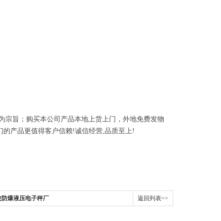
为宗旨；购买本公司产品本地上货上门，外地免费发物
们的产品更值得客户信赖
!
诚信经营
,
品质至上
!
3吨防爆液压电子秤厂
返回列表>>