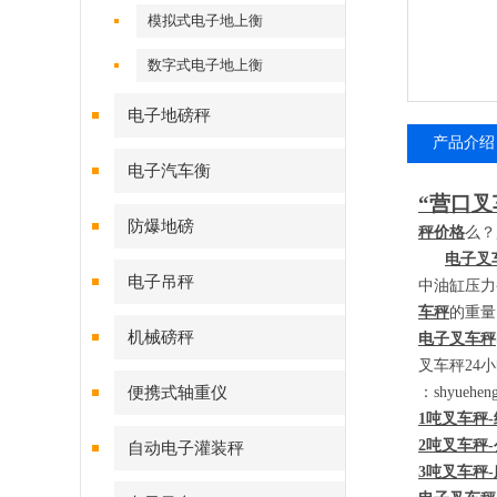
模拟式电子地上衡
数字式电子地上衡
电子地磅秤
产品介绍
电子汽车衡
“营口叉
防爆地磅
秤价格
么？
电子叉
电子吊秤
中油缸压力
车秤
的重量
机械磅秤
电子叉车秤
叉车秤
24
小
便携式轴重仪
：
shyueh
1
吨叉车秤
-
2
吨叉车秤
-
自动电子灌装秤
3
吨叉车秤
-