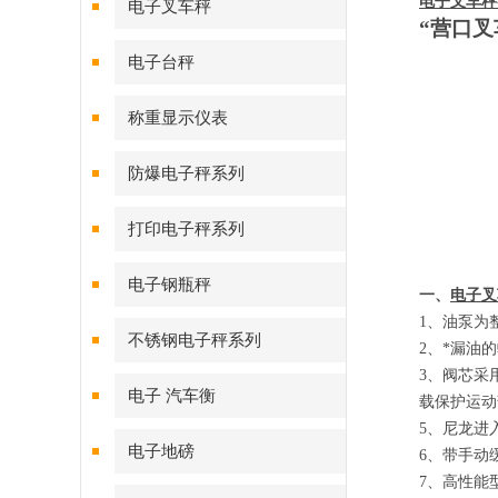
电子叉车秤
电子叉车秤
“营口叉
图
电子台秤
图
称重显示仪表
防爆电子秤系列
图
打印电子秤系列
电子钢瓶秤
一、
电子叉
1
、
油泵为
不锈钢电子秤系列
2
、
*漏油
3
、
阀芯采
电子 汽车衡
载保护运动
5
、
尼龙进
电子地磅
6
、
带手动
7
、
高性能