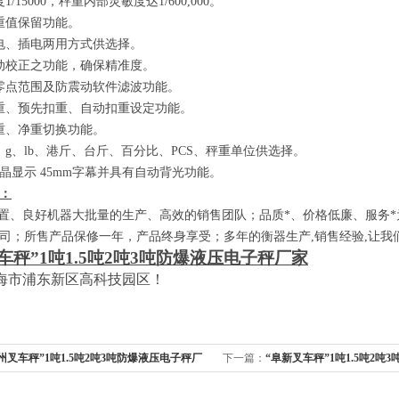
度
1/15000
，秤重内部灵敏度达
1/600,000
。
重值保留功能。
电、插电两用方式供选择。
动校正之功能，确保精准度。
零点范围及防震动软件滤波功能。
重、预先扣重、自动扣重设定功能。
重、净重切换功能。
、
g
、
lb
、港斤、台斤、百分比、
PCS
、秤重单位供选择。
晶显示
45mm
字幕并具有自动背光功能。
：
、良好机器大批量的生产、高效的销售团队；品质*、价格低廉、服务*
司；所售产品保修一年，产品终身享受；多年的衡器生产
,
销售经验
,
让我
车秤”
1
吨
1.5
吨
2
吨
3
吨防爆液压电子秤厂家
海市浦东新区高科技园区！
州叉车秤”1吨1.5吨2吨3吨防爆液压电子秤厂
下一篇：
“阜新叉车秤”1吨1.5吨2吨
家