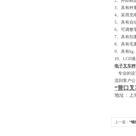
2
、外部精
3
、具有秤
4
、采用充
5
、具有自
6
、可调整
7
、具有扣
8
、具有毛
9
、具有
kg
10
、
LCD
液
电子叉车秤
专业的设置
流到客户公
“营口叉
地址：上
上一篇：
“锦
家