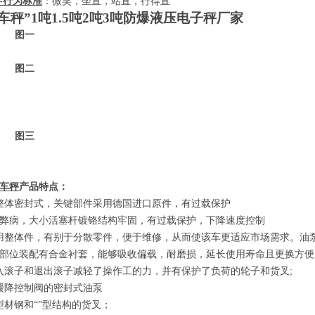
-
行为标准
：微笑，坐直，站直，行得直
车秤”
1
吨
1.5
吨
2
吨
3
吨防爆液压电子秤厂家
一
二
三
车秤
产品特点
：
整体密封式，关键部件采用德国进口原件，有过载保护
的弊病，大小活塞杆镀铬结构牢固，有过载保护，下降速度控制
用整体件，有别于分散零件，便于维修，从而使该车更适应市场需求。油
部位装配有合金衬套，能够吸收偏载，耐磨损，延长使用寿命且更换方便
入滚子和退出滚子减轻了操作工的力，并有保护了负荷的轮子和货叉
;
缓降控制阀的密封式油泵
型材钢和
“”
型结构的货叉；