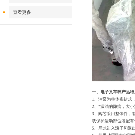
查看更多
一、
电子叉车秤
产品特
1
、
油泵为整体密封式
2
、
*漏油的弊病，大
3
、
阀芯采用整体件，
载保护运动部位装配有
5
、
尼龙进入滚子和退