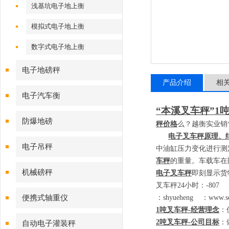
浅基坑电子地上衡
模拟式电子地上衡
数字式电子地上衡
电子地磅秤
产品介绍
相
电子汽车衡
“本溪叉车秤”
1
防爆地磅
秤价格
么？越衡实业销
电子叉车秤原理、
电子吊秤
中油缸压力变化进行测
车秤
的重量。车载车在
机械磅秤
电子叉车秤
即刻显示货
叉车秤
24
小时：
-80
便携式轴重仪
：
shyueheng
：
www.sc
1
吨叉车秤
-
经营理念
：
2
吨叉车秤
-
公司目标
：
自动电子灌装秤