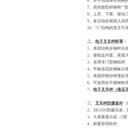
6
、
带手动缓降控制阀
7
、
高性能型材钢和
“”
8
、
上升、下降、移动
9
、
各活动处都加入润
10
、
“C”
结构的货叉可
二、
电子叉车秤
配置：
1
、单层结构全钢秤台
2
、接线盒内置、美观
3
、采用专门型钢组焊
4
、平板或花纹钢板台
5
、表面经喷砂烤漆处
6
、可选用全不锈钢材
7
、
电子叉车秤
（
液压
三、
叉车秤防爆套件
（E
2
、
XK3101
防爆仪表、
3
、大屏幕显示器
（3
英
4
、称重管理软件