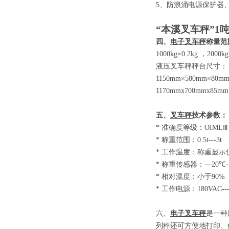
5
、防浪涌电源保护器
“本溪叉车秤”
1
四、
电子叉车秤
称量范
1000kg×0.2kg
，
2000kg
液压叉车秤秤台尺寸：
1150mm×580mm×80m
1170mmx700mmx85mm
五、
叉车秤
技术参数
：
*
准确度等级：
OIM
*
称重范围：
0.5t-
*
工作温度：称重显示
*
称重传感器：
—20
*
相对温度：小于
9
*
工作电源：
180VAC-
六、
电子叉车秤
是一种
列秤还可方便地打印、