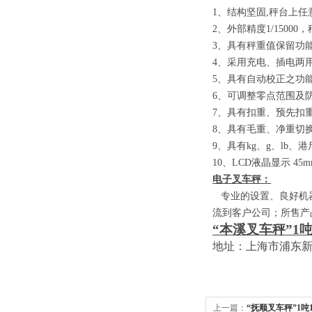
1
、结构坚固
,
秤台上任
2
、外部精度
1/15000
，
3
、具有秤重值保留功
4
、采用充电、插电两
5
、具有自动校正之功
6
、可调整零点范围及
7
、具有扣重、预先扣
8
、具有毛重、净重切
9
、具有
kg
、
g
、
lb
、港
10
、
LCD
液晶显示
45m
电子叉车秤：
专业的设置、良好机器
流到客户公司；所售产
“本溪叉车秤”
1
地址：上海市浦东
上一篇：
“抚顺叉车秤”1吨