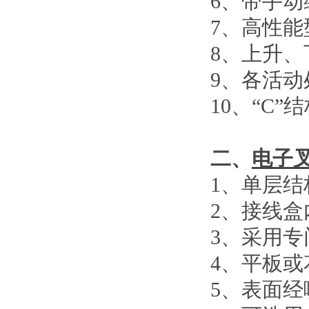
6
、
带手动
7
、
高性能
8
、
上升、
9
、
各活动
10
、
“C”
结
二、
电子
1
、单层结
2
、接线盒
3
、采用专
4
、平板或
5
、表面经