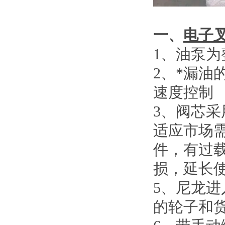
一、
电子
1
、
油泵为
2
、
*漏油
速度控制
3
、
阀芯采
适应市场
件，有过
损，延长
5
、
尼龙进
的轮子和