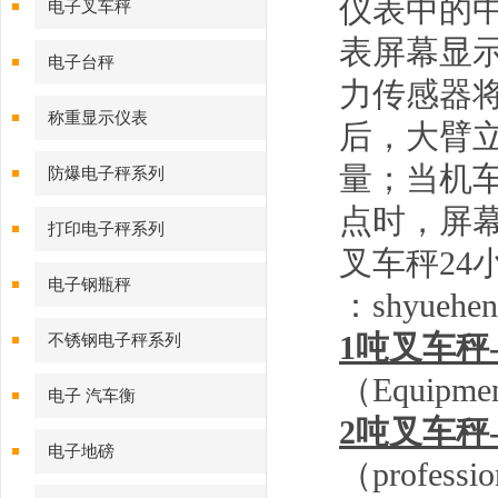
仪表中的
电子叉车秤
表屏幕显
电子台秤
力传感器
称重显示仪表
后，大臂
量；当机
防爆电子秤系列
点时，屏
打印电子秤系列
叉车秤
24
电子钢瓶秤
：
shyueh
1
吨叉车秤
不锈钢电子秤系列
（
Equipment
电子 汽车衡
2
吨叉车秤
电子地磅
（
professio