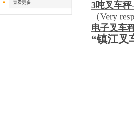
查看更多
3
吨叉车秤
（
Very resp
电子叉车
“镇江叉
图
图
图