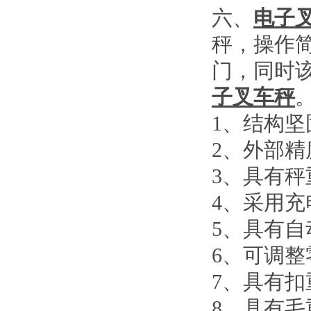
六、
电子
秤，操作
门，同时
子叉车秤
1
、结构坚
2
、外部精
3
、具有秤
4
、采用充
5
、具有自
6
、可调整
7
、具有扣
8
、具有毛