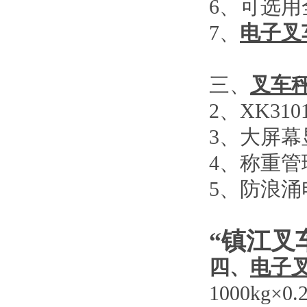
6
、可选用
7
、
电子叉
三、
叉车
2
、
XK310
3
、大屏幕
4
、称重管
5
、防浪涌
“镇江叉
四、
电子
1000kg×0.