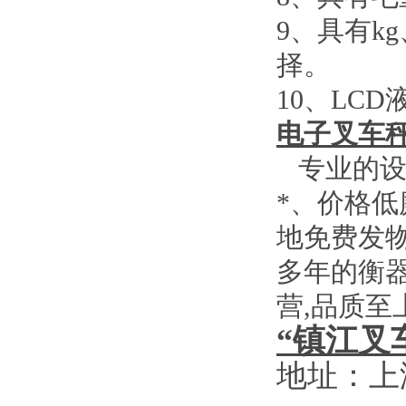
9
、具有
kg
择。
10
、
LCD
电子叉车
专业的设
*、价格
地免费发
多年的衡
营
,
品质至
“镇江叉
地址：上