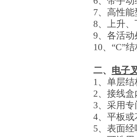
6
、
带手动
7
、
高性能
8
、
上升、
9
、
各活动
10
、
“C”
结
二、
电子
1
、单层结
2
、接线盒
3
、采用专
4
、平板或
5
、表面经