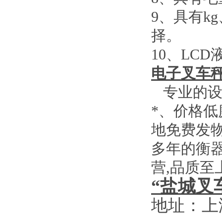
9
、具有
kg
择。
10
、
LCD
电子叉车
专业的设
*、价格
地免费发
多年的衡
营
,
品质至
“盐城叉
地址：上