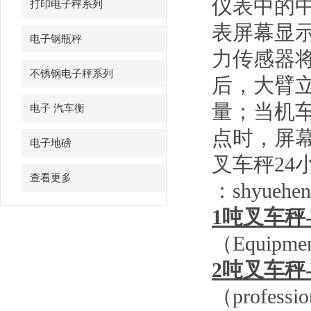
仪表中的
打印电子秤系列
表屏幕显
电子钢瓶秤
力传感器
不锈钢电子秤系列
后，大臂
量；当机
电子 汽车衡
点时，屏
电子地磅
叉车秤
24
查看更多
：
shyueh
1
吨叉车秤
（
Equipment
2
吨叉车秤
（
professio