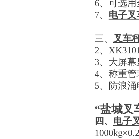
6
、可选用
7
、
电子叉
三、
叉车
2
、
XK310
3
、大屏幕
4
、称重管
5
、防浪涌
“盐城叉
四、
电子
1000kg×0.