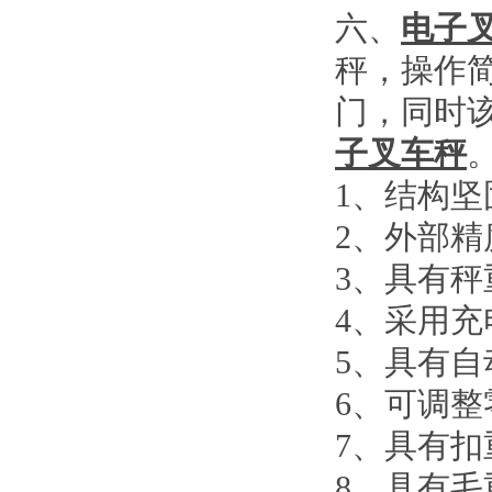
六、
电子
秤，操作
门，同时
子叉车秤
1
、结构坚
2
、外部精
3
、具有秤
4
、采用充
5
、具有自
6
、可调整
7
、具有扣
8
、具有毛