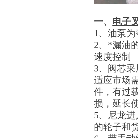
一、
电子
1
、
油泵为
2
、
*漏油
速度控制
3
、
阀芯采
适应市场
件，有过
损，延长
5
、
尼龙进
的轮子和