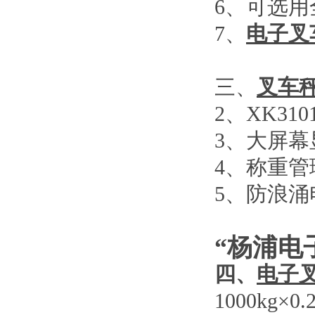
6
、可选用
7
、
电子叉
三、
叉车
2
、
XK310
3
、大屏幕
4
、称重管
5
、防浪涌
“杨浦电
四、
电子
1000kg×0.