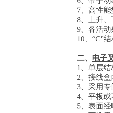
6
、
带手动
7
、
高性能
8
、
上升、
9
、
各活动
10
、
“C”
结
二、
电子
1
、单层结
2
、接线盒
3
、采用专
4
、平板或
5
、表面经