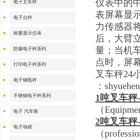
仪表中的
电子叉车秤
表屏幕显
电子台秤
力传感器
称重显示仪表
后，大臂
量；当机
防爆电子秤系列
点时，屏
打印电子秤系列
叉车秤
24
电子钢瓶秤
：
shyueh
1
吨叉车秤
不锈钢电子秤系列
（
Equipment
电子 汽车衡
2
吨叉车秤
电子地磅
（
professio