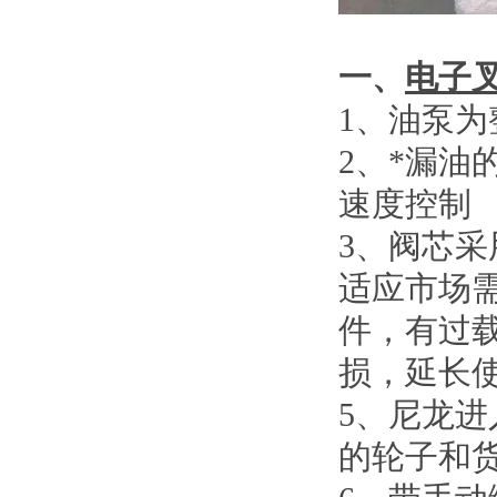
一、
电子
1
、
油泵为
2
、
*漏油
速度控制
3
、
阀芯采
适应市场
件，有过
损，延长
5
、
尼龙进
的轮子和