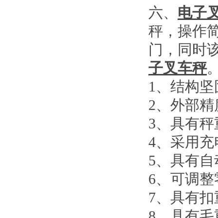
六、
电子
秤，操作
门，同时
子叉车秤
1
、结构坚
2
、外部精
3
、具有秤
4
、采用充
5
、具有自
6
、可调整
7
、具有扣
8
、具有毛