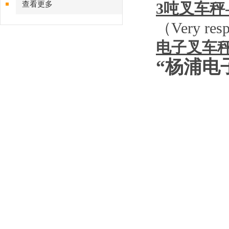
查看更多
3
吨叉车秤
（
Very resp
电子叉车
“杨浦电
图
图
图