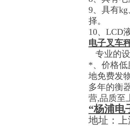
9
、具有
kg
择。
10
、
LCD
电子叉车
专业的设
*、价格
地免费发
多年的衡
营
,
品质至
“杨浦电
地址：上