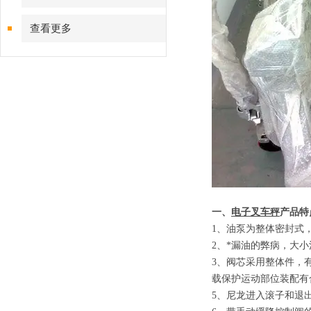
查看更多
一、
电子叉车秤
产品特
1
、
油泵为整体密封式
2
、
*漏油的弊病，大
3
、
阀芯采用整体件，
载保护运动部位装配有
5
、
尼龙进入滚子和退