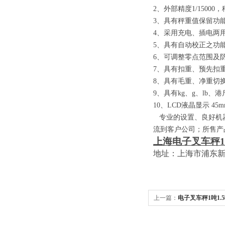
2
、外部精度
1/15000
，
3
、具有秤重值保留功
4
、采用充电、插电两
5
、具有自动校正之功
6
、可调整零点范围及
7
、具有扣重、预先扣
8
、具有毛重、净重切
9
、具有
kg
、
g
、
lb
、港
10
、
LCD
液晶显示
45m
专业的设置、良好机器
流到客户公司；所售产
上海电子叉车秤
1
地址：上海市浦东
上一篇：
电子叉车秤1吨1.