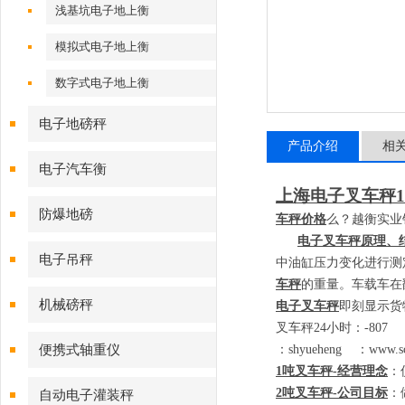
浅基坑电子地上衡
模拟式电子地上衡
数字式电子地上衡
电子地磅秤
产品介绍
相
电子汽车衡
上海电子叉车秤
1
防爆地磅
车秤价格
么？越衡实业
电子叉车秤原理、
电子吊秤
中油缸压力变化进行测
车秤
的重量。车载车在
机械磅秤
电子叉车秤
即刻显示货
叉车秤
24
小时：
-80
便携式轴重仪
：
shyueheng
：
www.sc
1
吨叉车秤
-
经营理念
：
2
吨叉车秤
-
公司目标
：
自动电子灌装秤