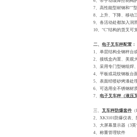
6
、
带手动缓降控制阀
7
、
高性能型材钢和
“”
8
、
上升、下降、移动
9
、
各活动处都加入润
10
、
“C”
结构的货叉可
二、
电子叉车秤
配置：
1
、单层结构全钢秤台
2
、接线盒内置、美观
3
、采用专门型钢组焊
4
、平板或花纹钢板台
5
、表面经喷砂烤漆处
6
、可选用全不锈钢材
7
、
电子叉车秤
（
液压
三、
叉车秤防爆套件
（E
2
、
XK3101
防爆仪表、
3
、大屏幕显示器
（3
英
4
、称重管理软件