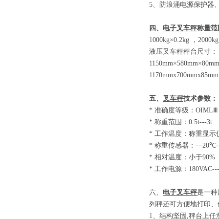
5
、防浪涌电源保护器
四、
电子叉车秤
称量范
1000kg×0.2kg
，
2000kg
液压叉车秤秤台尺寸：
1150mm×580mm×80m
1170mmx700mmx85mm
五、
叉车秤
技术参数
：
*
准确度等级：
OIM
*
称重范围：
0.5t-
*
工作温度：称重显示
*
称重传感器：
—20
*
相对温度：小于
9
*
工作电源：
180VAC-
六、
电子叉车秤
是一种
列秤还可方便地打印、
1
、结构坚固
,
秤台上任