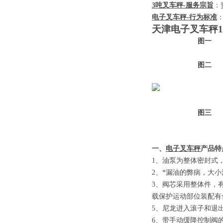
3
吨叉车秤
-
服务宗旨
：
电子叉车秤
-
行为标准
天津电子叉车秤
1
图一
图二
图三
一、
电子叉车秤
产品特
1
、
油泵为整体密封式
2
、
*漏油的弊病，大
3
、
阀芯采用整体件，
载保护运动部位装配有
5
、
尼龙进入滚子和退
6
、
带手动缓降控制阀