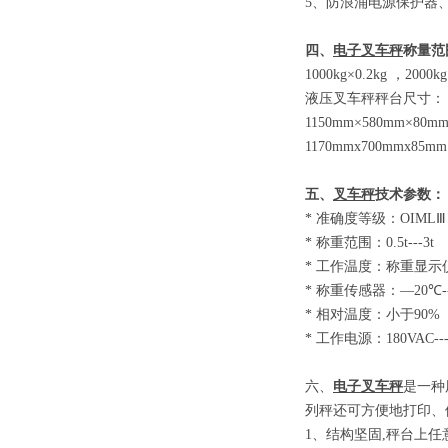
5
、防浪涌电源保护器
四、
电子叉车秤
称量范
1000kg×0.2kg
，
2000kg
液压叉车秤秤台尺寸：
1150mm×580mm×80m
1170mmx700mmx85mm
五、
叉车秤
技术参数
：
*
准确度等级：
OIM
*
称重范围：
0.5t-
*
工作温度：称重显示
*
称重传感器：
—20
*
相对温度：小于
9
*
工作电源：
180VAC-
六、
电子叉车秤
是一种
列秤还可方便地打印、
1
、结构坚固
,
秤台上任