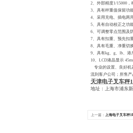
2
、外部精度
1/15000
，
3
、具有秤重值保留功
4
、采用充电、插电两
5
、具有自动校正之功
6
、可调整零点范围及
7
、具有扣重、预先扣
8
、具有毛重、净重切
9
、具有
kg
、
g
、
lb
、港
10
、
LCD
液晶显示
45m
专业的设置、良好机器
流到客户公司；所售产
天津电子叉车秤
1
地址：上海市浦东
上一篇：
上海电子叉车秤1吨
厂家