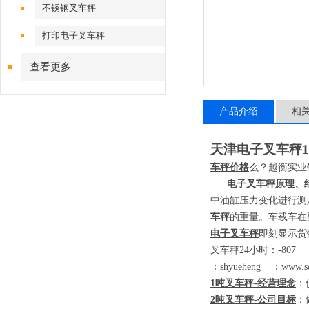
不锈钢叉车秤
打印电子叉车秤
查看更多
产品介绍
相
天津电子叉车秤
1
车秤价格
么？越衡实业
电子叉车秤原理、
中油缸压力变化进行测
车秤
的重量。车载车在
电子叉车秤
即刻显示货
叉车秤
24
小时：
-80
：
shyueheng
：
www.sc
1
吨叉车秤
-
经营理念
：
2
吨叉车秤
-
公司目标
：