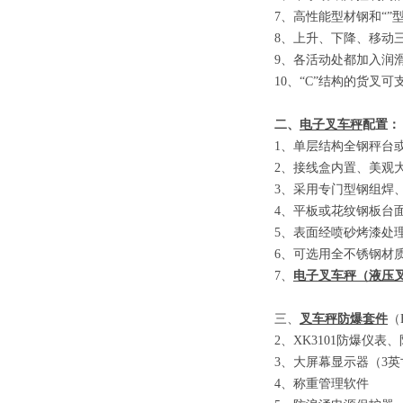
7
、
高性能型材钢和
“”
8
、
上升、下降、移动
9
、
各活动处都加入润
10
、
“C”
结构的货叉可
二、
电子叉车秤
配置：
1
、单层结构全钢秤台
2
、接线盒内置、美观
3
、采用专门型钢组焊
4
、平板或花纹钢板台
5
、表面经喷砂烤漆处
6
、可选用全不锈钢材
7
、
电子叉车秤
（
液压
三、
叉车秤防爆套件
（E
2
、
XK3101
防爆仪表、
3
、大屏幕显示器
（3
英
4
、称重管理软件