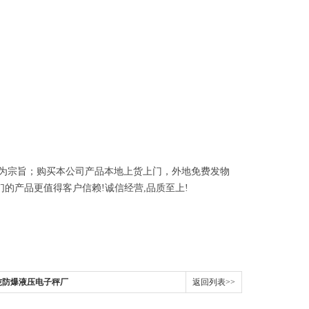
为宗旨；购买本公司产品本地上货上门，外地免费发物
们的产品更值得客户信赖
!
诚信经营
,
品质至上
!
3吨防爆液压电子秤厂
返回列表>>