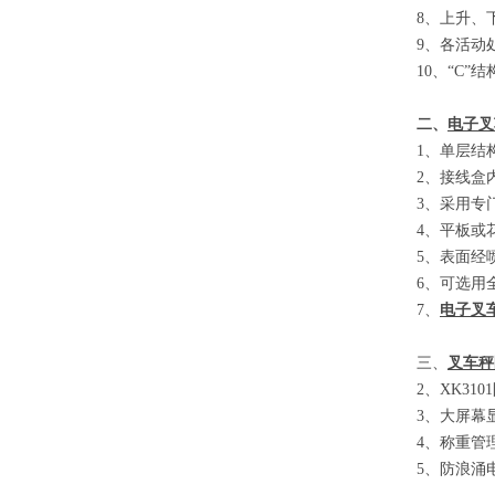
8
、
上升、
9
、
各活动
10
、
“C”
结
二、
电子叉
1
、单层结
2
、接线盒
3
、采用专
4
、平板或
5
、表面经
6
、可选用
7
、
电子叉
三、
叉车秤
2
、
XK3101
3
、大屏幕
4
、称重管
5
、防浪涌