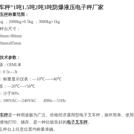
车秤”
1
吨
1.5
吨
2
吨
3
吨防爆液压电子秤厂家
车秤
称量范围：
2kg
，
2000kg×0.5kg
，
3000kg×1kg
秤台尺寸：
80mm×80mm
00mmx85mm
技术参数
：
级：
OIMLⅢ
：
0.5t---3t
：称重显示仪表：
—10℃----+40℃
器：
—20℃---+50℃
：小于
90%
：
180VAC---240VAC 49Hz---51Hz
车秤
是一种用途极为广泛、价格经济通用型电子叉车秤，操作简单、使用
便地打印、储存、是一种比较良好的
电子叉车秤
。
固
,
秤台上任意位置均称量准确。