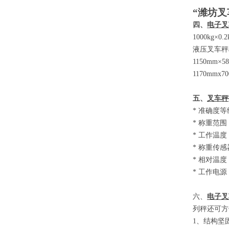
“潍坊叉
四、
电子叉
1000kg×0.
液压叉车秤
1150mm×5
1170mmx7
五、
叉车秤
*
准确度等
*
称重范围
*
工作温度
*
称重传感
*
相对温度
*
工作电源
六、
电子叉
列秤还可方
1
、结构坚