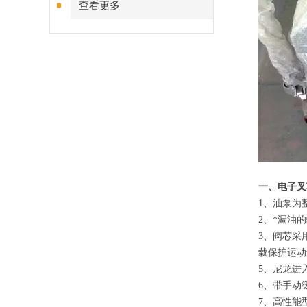
查看更多
一、
电子叉
1
、
油泵为
2
、
*漏油
3
、
阀芯采
载保护运动
5
、
尼龙进
6
、
带手动
7
、
高性能