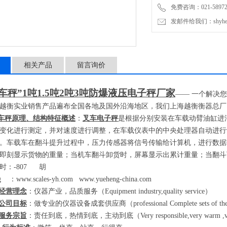
免费咨询：021-589727
发邮件给我们：shyheng
相关产品
留言询价
车秤”
1
吨
1.5
吨
2
吨
3
吨防爆液压电子秤厂家
——
一个解决您
越衡实业销售产品遍布全国各地及国外沿海地区，我们上海越衡衡器总厂
车秤原理、结构特征概述
：
叉车电子秤
是根据分别安装在车载动臂油缸进
变化进行测定，并对速度进行调整，在车载仪表中的中央处理器自动进行
。车载车在翻斗提升过程中，压力传感器将信号传输给计算机，进行数据
即刻显示货物的重量；当机车翻斗卸货时，屏幕显示出累计重量；当翻斗
时：
-807
胡
eng
：
www.scales-yh.com
www.yueheng-china.com
经营理念
：仪器产业，品质服务（
Equipment industry,quality service
）
公司目标
：做专业的仪器设备成套供应商（
professional Complete sets of th
服务宗旨
：责任到底，热情到底，主动到底（
Very responsible,very warm ,ve