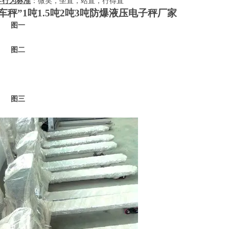
-
行为标准
：微笑，坐直，站直，行得直
车秤”
1
吨
1.5
吨
2
吨
3
吨防爆液压电子秤厂家
一
二
三