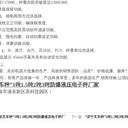
度
1/15000
，秤重内部灵敏度达
1/600,000
。
重值保留功能。
电、插电两用方式供选择。
动校正之功能，确保精准度。
零点范围及防震动软件滤波功能。
重、预先扣重、自动扣重设定功能。
重、净重切换功能。
、
g
、
lb
、港斤、台斤、百分比、
PCS
、秤重单位供选择。
晶显示
45mm
字幕并具有自动背光功能。
：
、良好机器大批量的生产、高效的销售团队；品质*、价格低廉、服务*
司；所售产品保修一年，产品终身享受；多年的衡器生产
,
销售经验
,
让我
车秤”
1
吨
1.5
吨
2
吨
3
吨防爆液压电子秤厂家
海市浦东新区高科技园区！
阳叉车秤”1吨1.5吨2吨3吨防爆液压电子秤厂
下一篇：
“济宁叉车秤”1吨1.5吨2吨
家