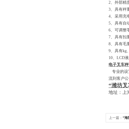
2
、外部精
3
、具有秤
4
、采用充
5
、具有自
6
、可调整
7
、具有扣
8
、具有毛
9
、具有
kg
10
、
LCD
液
电子叉车秤
专业的设置
流到客户公
“潍坊叉
地址：上
上一篇：
“海
家