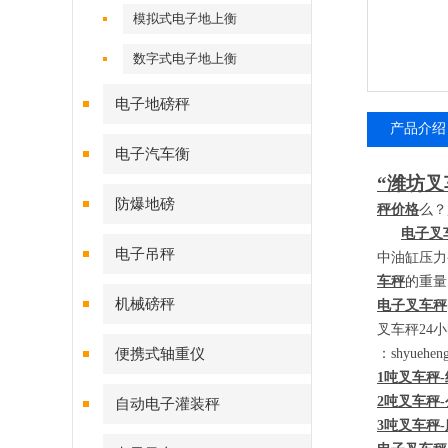
模拟式电子地上衡
数字式电子地上衡
电子地磅秤
产品介绍
电子汽车衡
“潍坊叉
防爆地磅
秤价格
么？
电子叉
电子吊秤
中油缸压力
车秤
的重量
机械磅秤
电子叉车秤
叉车秤
24
小
便携式轴重仪
：
shyueh
1
吨叉车秤
-
2
吨叉车秤
-
自动电子灌装秤
3
吨叉车秤
-