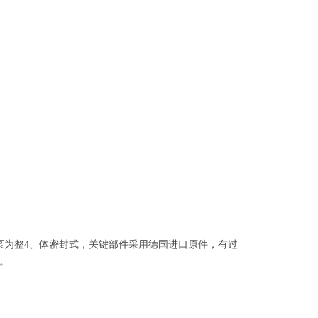
泵为整
4
、
体密封式，关键部件采用德国进口原件，有过
。