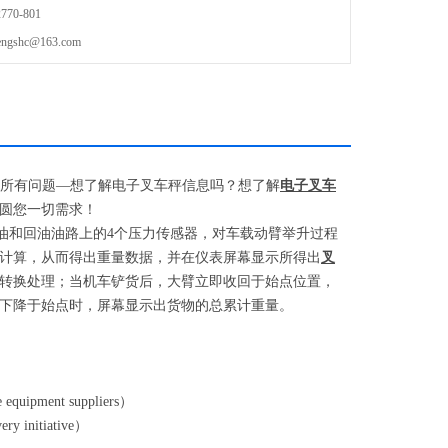
70-801
shc@163.com
所有问题
—
想了解电子叉车秤信息吗？想了解
电子叉车
圆您一切需求！
油和回油油路上的
4
个压力传感器，对车载动臂举升过程
计算，从而得出重量数据，并在仪表屏幕显示所得出
叉
转换处理；当机车铲货后，大臂立即收回于始点位置，
下降于始点时，屏幕显示出货物的总累计重量。
e equipment suppliers
）
ry initiative
）