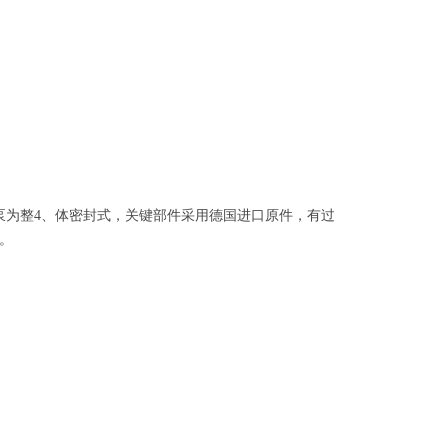
泵为整
4
、
体密封式，关键部件采用德国进口原件，有过
。