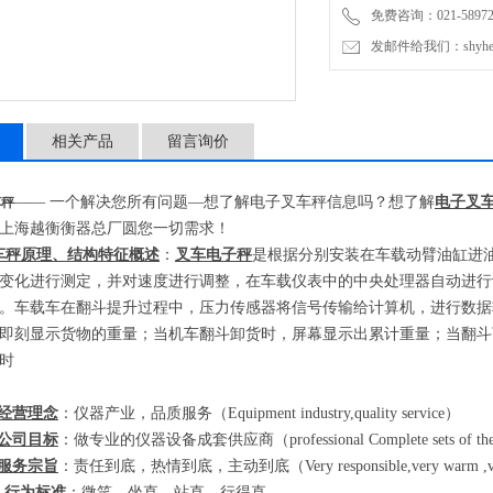
免费咨询：021-589727
发邮件给我们：shyheng
相关产品
留言询价
——
一个解决您所有问题
—
想了解电子叉车秤信息吗？想了解
电子叉
车秤
上海越衡衡器总厂圆您一切需求！
车秤原理、结构特征概述
：
叉车电子秤
是根据分别安装在车载动臂油缸进
变化进行测定，并对速度进行调整，在车载仪表中的中央处理器自动进行
。车载车在翻斗提升过程中，压力传感器将信号传输给计算机，进行数据
即刻显示货物的重量；当机车翻斗卸货时，屏幕显示出累计重量；当翻斗
时
经营理念
：仪器产业，品质服务（
Equipment industry,quality service
）
公司目标
：做专业的仪器设备成套供应商（
professional Complete sets of th
服务宗旨
：责任到底，热情到底，主动到底（
Very responsible,very warm ,ve
-
行为标准
：微笑，坐直，站直，行得直