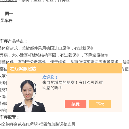
一
车秤
产品特点
：
整体密封式，关键部件采用德国进口原件，有过载保护
的弊病，大小活塞杆镀铬结构牢固，有过载保护，下降速度控制
用整体件，有别于分散零件，便于维修，从而使该车更适应市场需求。油
部位装配有合金衬套，能够吸收偏载，耐磨损，延长使用寿命且更换方便
入滚子和退出滚子减轻了操作工的力，并有保护了负荷的轮子和货叉
;
欢迎您！
来自局域网的朋友！有什么可以帮
缓降控制阀的密封式油泵
助您的吗？
型材钢和
“"
型结构的货叉；
下降、移动三种位置的调节手柄；
处都加入润滑油。
构的货叉可支撑重载，非常坚固；
车秤
配置：
构全钢秤台或在
PD
型外框四角加装调整支脚