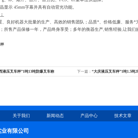
晶显示
45mm
字幕并具有自动背光功能。
：
、良好机器大批量的生产、高效的销售团队；品质*、价格低廉、服务*
；所售产品保修一年，产品终身享受；多年的衡器生产
,
销售经验
,
让我们
车秤
西液压叉车秤”1吨13吨防爆叉车称
下一篇：
“大庆液压叉车秤”1吨1.5吨
家
关于我们
新闻动态
产品中心
技术文章
实业有限公司