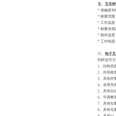
五、
叉车秤
*
准确度等
*
称重范围
*
工作温度
*
称重传感
*
相对温度
*
工作电源
六、
电子叉
列秤还可方
1
、结构坚
2
、外部精
3
、具有秤
4
、采用充
5
、具有自
6
、可调整
7
、具有扣
8
、具有毛
9
、具有
kg