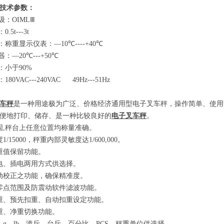
技术参数
：
级：
OIMLⅢ
：
0.5t---3t
：称重显示仪表：
—10℃----+40℃
器：
—20℃---+50℃
：小于
90%
：
180VAC---240VAC 49Hz---51Hz
车秤
是一种用途极为广泛、价格经济通用型电子叉车秤，操作简单、使用
便地打印、储存、是一种比较良好的
电子叉车秤
。
固
,
秤台上任意位置均称量准确。
度
1/15000
，秤重内部灵敏度达
1/600,000
。
重值保留功能。
电、插电两用方式供选择。
动校正之功能，确保精准度。
零点范围及防震动软件滤波功能。
重、预先扣重、自动扣重设定功能。
重、净重切换功能。
、
g
、
lb
、港斤、台斤、百分比、
PCS
、秤重单位供选择。