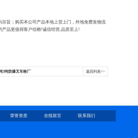
为宗旨；购买本公司产品本地上货上门，外地免费发物流
的产品更值得客户信赖
!
诚信经营
,
品质至上
!
2吨3吨防爆叉车称厂
返回列表>>
荣誉资质
在线留言
联系我们