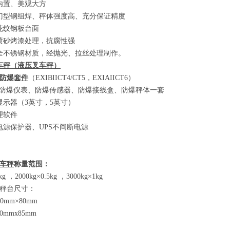
内置、美观大方
门型钢组焊、秤体强度高、充分保证精度
花纹钢板台面
喷砂烤漆处理，抗腐性强
全不锈钢材质，经抛光、拉丝处理制作。
车秤
（
液压叉车秤
）
防爆套件
（EXIBIICT4/CT5
，
EXIAIICT6）
防爆仪表、防爆传感器、防爆接线盒、防爆秤体一套
显示器
（3
英寸，
5
英寸
）
理软件
电源保护器、
UPS
不间断电源
车秤
称量范围：
2kg
，
2000kg×0.5kg
，
3000kg×1kg
秤台尺寸：
80mm×80mm
00mmx85mm