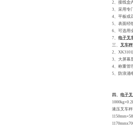
2
、接线盒
3
、采用专
4
、平板或
5
、表面经
6
、可选用
7
、
电子叉
三、
叉车秤
2
、
XK3101
3
、大屏幕
4
、称重管
5
、防浪涌
四、
电子叉
1000kg×0.
液压叉车秤
1150mm×5
1170mmx7