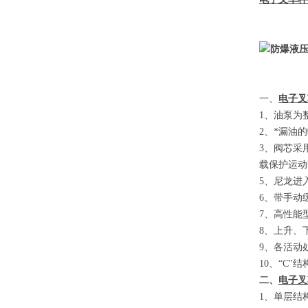
图
一、
电子叉
1
、
油泵为
2
、
*漏油
3
、
阀芯采
载保护运动
5
、
尼龙进
6
、
带手动
7
、
高性能
8
、
上升、
9
、
各活动
10
、
“C"
结
二、
电子叉
1
、单层结