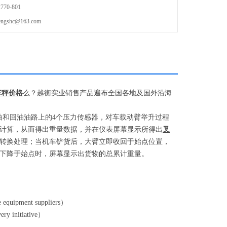
70-801
shc@163.com
车秤价格
么？越衡实业销售产品遍布全国各地及国外沿海
油和回油油路上的
4
个压力传感器，对车载动臂举升过程
计算，从而得出重量数据，并在仪表屏幕显示所得出
叉
转换处理；当机车铲货后，大臂立即收回于始点位置，
下降于始点时，屏幕显示出货物的总累计重量。
e equipment suppliers
）
ry initiative
）