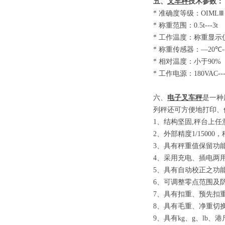
五、
叉车秤
技术参数
：
*
准确度等级：
OIM
*
称重范围：
0.5t-
*
工作温度：称重显示
*
称重传感器：
—20
*
相对温度：小于
9
*
工作电源：
180VAC-
六、
电子叉车秤
是一种
列秤还可方便地打印、
1
、结构坚固
,
秤台上任
2
、外部精度
1/15000
，
3
、具有秤重值保留功
4
、采用充电、插电两
5
、具有自动校正之功
6
、可调整零点范围及
7
、具有扣重、预先扣
8
、具有毛重、净重切
9
、具有
kg
、
g
、
lb
、港