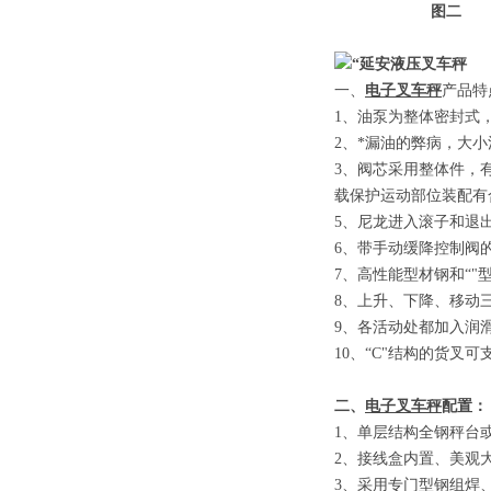
图二
一、
电子叉车秤
产品特
1
、
油泵为整体密封式
2
、
*漏油的弊病，大
3
、
阀芯采用整体件，
载保护运动部位装配有
5
、
尼龙进入滚子和退
6
、
带手动缓降控制阀
7
、
高性能型材钢和
“"
8
、
上升、下降、移动
9
、
各活动处都加入润
10
、
“C"
结构的货叉可
二、
电子叉车秤
配置：
1
、单层结构全钢秤台
2
、接线盒内置、美观
3
、采用专门型钢组焊