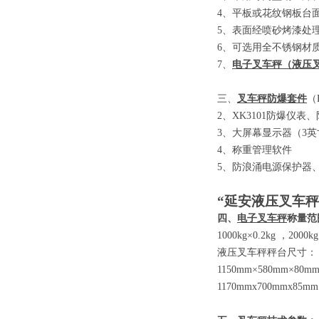
4
、平板或花纹钢板台
5
、表面经喷砂烤漆处
6
、可选用全不锈钢材
7
、
电子叉车秤
（
液压
三、
叉车秤防爆套件
（E
2
、
XK3101
防爆仪表、
3
、大屏幕显示器
（3
英
4
、称重管理软件
5
、防浪涌电源保护器
“延安液压叉车秤
四、
电子叉车秤
称量范
1000kg×0.2kg
，
2000kg
液压叉车秤秤台尺寸：
1150mm×580mm×80m
1170mmx700mmx85mm