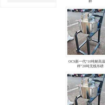
秤
OCS新一代“10吨耐高
秤”20吨无线吊磅