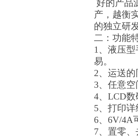
好的产品
产，越衡
的独立研
二：功能
1
、液压型
易。
2
、运送的
3
、任意空
4
、
LCD
数
5
、打印详
6
、
6V/4A
7
、置零、