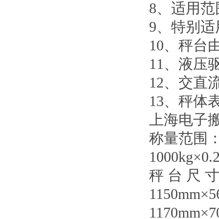
8
、适用范
9
、特别适
10
、秤台
11
、液压
12
、交直
13
、秤体
上海电子
称量范围
1000kg
×
0.
秤 台 尺 
1150mm
×
5
1170mm
×
7