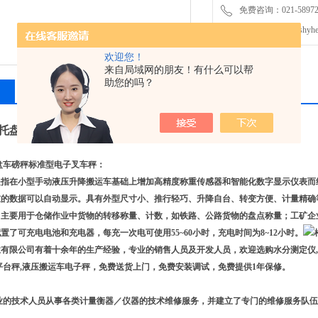
免费咨询：021-589727
发邮件给我们：shyheng
欢迎您！
来自局域网的朋友！有什么可以帮
助您的吗？
相关产品
留言询价
5吨托盘车磅秤标准型电子叉车秤
托盘车磅秤标准型电子叉车秤：
是指在小型手动液压升降搬运车基础上增加高精度称重传感器和智能化数字显示仪表而
重的数据可以自动显示。具有外型尺寸小、推行轻巧、升降自台、转变方便、计量精确
，主要用于仓储作业中货物的转移称量、计数，如铁路、公路货物的盘点称量；工矿企
配置了可充电电池和充电器，每充一次电可使用
55~60
小时，充电时间为
8~12
小时。
业有限公司有着十余年的生产经验，专业的销售人员及开发人员，欢迎选购水分测定仪
,
平台秤
,
液压搬运车电子秤，免费送货上门，免费安装调试，免费提供
1
年保修。
业的技术人员从事各类计量衡器／仪器的技术维修服务，并建立了专门的维修服务队伍