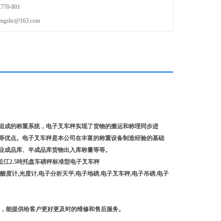
70-801
shc@163.com
组成的称重系统，电子叉车秤实现了货物的搬运和称理同步进
等优点。电子叉车秤是本公司在丰富的称重设备制造经验的基础
业成品库、半成品库货物出入库称量等等。
酸度计
,
光度计
,
电子分析天平
,
电子地磅
,
电子叉车秤
,
电子吊磅
,
电子
，能提供给客户更好更及时的维修和售后服务。