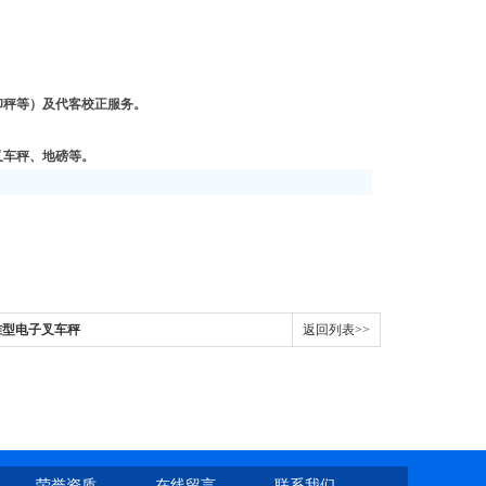
印秤等）及代客校正服务。
叉车秤、地磅等。
准型电子叉车秤
返回列表>>
荣誉资质
在线留言
联系我们