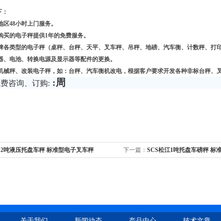
下：
地区
48
小时上门服务。
购买的电子秤提供
1
年的免费服务。
牌各类型的电子秤（桌秤、台秤、天平、叉车秤、吊秤、地磅、汽车衡、计数秤、打
器、电池、转换电源及显示器等配件的更换。
机械秤、改装电子秤，如：台秤、汽车衡机改电，根据客户要求开发各种非标台秤、
:
周
免费咨询、订购
:
S2吨液压托盘车秤 标准型电子叉车秤
下一篇：
SCS松江1吨托盘车磅秤 标
关于我们
新闻动态
产品中心
技术文章