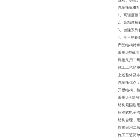
直观、功能
汽车衡标准
1、高强度整
2、高精度桥
3、台隆系列
4、全不锈钢
产品结构特
采用U型截
焊接采用二
施工工艺简
上述整体及
汽车衡优点
开板结构，
采用U形冷弯
结构紧固耐
标准式电子
结构合理，
焊接采用二
施工工艺简