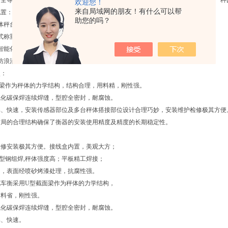
齐全等特点，适用于工业、商业、建筑、仓储、货站、集贸市场等行业的计量，是一种
欢迎您！
来自局域网的朋友！有什么可以帮
配置：
助您的吗？
体秤台（分段式）
式称重传感器
智能化交直流两用称重显示仪表（自带打印机）
防浪涌接线盒.
点：
面梁作为秤体的力学结构，结构合理，用料精，刚性强。
氧化碳保焊连续焊缝，型腔全密封，耐腐蚀。
单、快速，安装传感器部位及多台秤体搭接部位设计合理巧妙，安装维护检修极其方便
布局的合理结构确保了衡器的安装使用精度及精度的长期稳定性。
：
检修安装极其方便。接线盒内置，美观大方；
型钢组焊,秤体强度高；平板精工焊接；
用，表面经喷砂烤漆处理，抗腐性强。
汽车衡采用U型截面梁作为秤体的力学结构，
用料省，刚性强。
氧化碳保焊连续焊缝，型腔全密封，耐腐蚀。
单、快速。