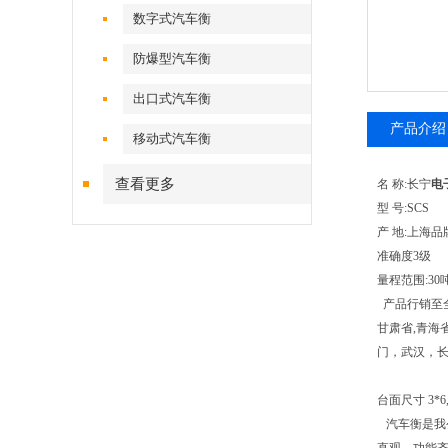
数字式汽车衡
防爆型汽车衡
出口式汽车衡
产品介绍
移动式汽车衡
查看更多
名 称:长宁
电
型 号:SCS
产 地:上海
准确度3级
量程范围:30吨,
产品行销至全国
甘肃省,青海
门，武汉，
台面尺寸 3*6,3*8
汽车衡是我