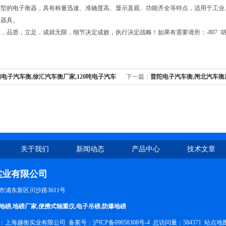
新型的电子衡器，具有称量迅速、准确度高、显示直观、功能齐全等特点，适用于工业
量器具。
品质，立足，成就无限，细节决定成败，执行决定战略！如果有需要请所：-807 胡！公司：http:
电子汽车衡,徐汇汽车衡厂家,120吨电子汽车
下一篇：
普陀电子汽车衡,闸北汽车衡厂
衡
关于我们
新闻动态
产品中心
技术文章
实业有限公司
市浦东新区川沙路3611号
地磅
,
地磅厂家
,
便携式轴重仪
,
电子吊磅
,
防爆地磅
所有：上海越衡实业有限公司 备案号：
沪ICP备09058308号-4
总访问量：584371
站点地