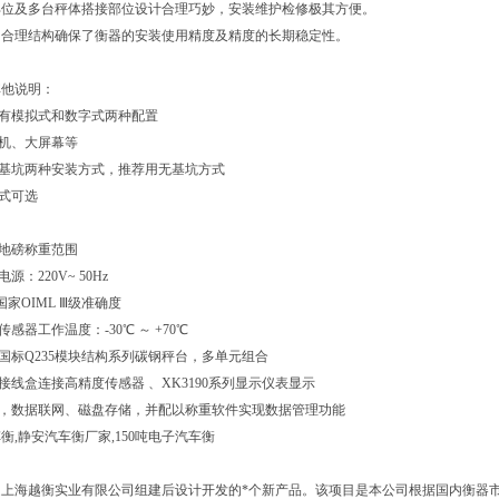
部位及多台秤体搭接部位设计合理巧妙，安装维护检修极其方便。
的合理结构确保了衡器的安装使用精度及精度的长期稳定性。
其他说明：
具有模拟式和数字式两种配置
印机、大屏幕等
有基坑两种安装方式，推荐用无基坑方式
模式可选
衡地磅称重范围
源：220V~ 50Hz
 国家OIML Ⅲ级准确度
传感器工作温度：-30℃ ～ +70℃
：国标Q235模块结构系列碳钢秤台，多单元组合
：接线盒连接高精度传感器 、XK3190系列显示仪表显示
机，数据联网、磁盘存储，并配以称重软件实现数据管理功能
衡,静安汽车衡厂家,150吨电子汽车衡
是上海越衡实业有限公司组建后设计开发的*个新产品。该项目是本公司根据国内衡器