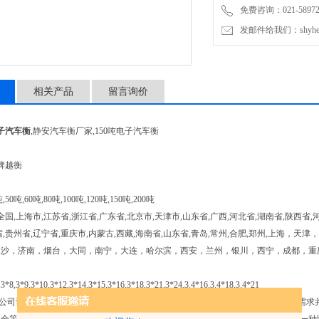
免费咨询：021-589727
发邮件给我们：shyheng
相关产品
留言询价
子汽车衡
,静安汽车衡厂家,150吨电子汽车衡
品牌越衡
50吨,60吨,80吨,100吨,120吨,150吨,200吨
,上海市,江苏省,浙江省,广东省,北京市,天津市,山东省,广西,河北省,湖南省,陕西省,河
省,贵州省,辽宁省,重庆市,内蒙古,西藏,海南省,山东省,青岛,常州,合肥,郑州,上海
长沙，济南，烟台，大同，南宁，大连，哈尔滨，西安，兰州，银川，西宁，成都，重
,3*9,3*10,3*12,3*14,3*15,3*16,3*18,3*21,3*24,3.4*16,3.4*18,3.4*21
公司设计开发的一个新产品。该项目是本公司根据国内衡器市场发展趋势和用户需求