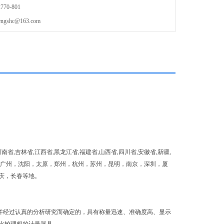
70-801
shc@163.com
南省,吉林省,江西省,黑龙江省,福建省,山西省,四川省,安徽省,新疆,
，天津，广州，沈阳，太原，郑州，杭州，苏州，昆明，南京，深圳，厦
庆，长春等地。
并经过认真的分析研究而确定的，具有称量迅速、准确度高、显示