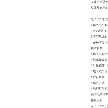
安装传感器
整体及布局
电子汽车衡
1.电气部分
2.可选配打
3.无基坑或
4.多种防爆
技术参数：
* 电子汽车
* 汽车衡设备电
* 计量精度 :
* 电子汽车衡
* 秤台规格
* 输出方式
* 选配打印
长宁电子汽车
使用说明：
电子汽车衡