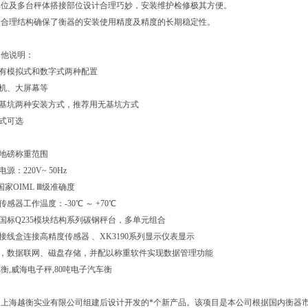
部位及多台秤体搭接部位设计合理巧妙，安装维护检修极其方便。
的合理结构确保了衡器的安装使用精度及精度的长期稳定性。
其他说明：
具有模拟式和数字式两种配置
印机、大屏幕等
有基坑两种安装方式，推荐用无基坑方式
模式可选
衡地磅称重范围
源：220V~ 50Hz
 国家OIML Ⅲ级准确度
传感器工作温度：-30℃ ～ +70℃
：国标Q235模块结构系列碳钢秤台，多单元组合
：接线盒连接高精度传感器 、XK3190系列显示仪表显示
机，数据联网、磁盘存储，并配以称重软件实现数据管理功能
衡,威海电子秤,80吨电子汽车衡
是上海越衡实业有限公司组建后设计开发的*个新产品。该项目是本公司根据国内衡器