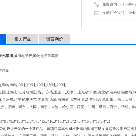
免费咨询：021-589727
发邮件给我们：shyheng
相关产品
留言询价
子汽车衡
,威海电子秤,80吨电子汽车衡
品牌越衡
50吨,60吨,80吨,100吨,120吨,150吨,200吨
,上海市,江苏省,浙江省,广东省,北京市,天津市,山东省,广西,河北省,湖南省,陕西省,河
省,贵州省,辽宁省,重庆市,内蒙古,西藏,海南省,山东省,青岛,常州,合肥,郑州,上海
长沙，济南，烟台，大同，南宁，大连，哈尔滨，西安，兰州，银川，西宁，成都，重
,3*9,3*10,3*12,3*14,3*15,3*16,3*18,3*21,3*24,3.4*16,3.4*18,3.4*21
公司设计开发的一个新产品。该项目是本公司根据国内衡器市场发展趋势和用户需求