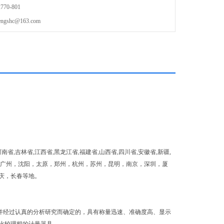
70-801
shc@163.com
南省,吉林省,江西省,黑龙江省,福建省,山西省,四川省,安徽省,新疆,
，天津，广州，沈阳，太原，郑州，杭州，苏州，昆明，南京，深圳，厦
庆，长春等地。
并经过认真的分析研究而确定的，具有称量迅速、准确度高、显示