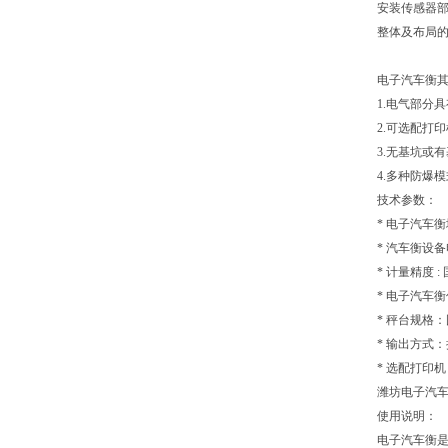
安装传感器
整体及布局
电子汽车衡
1.电气部分
2.可选配打
3.无基坑或
4.多种防爆
技术参数：
* 电子汽车
* 汽车衡设备电
* 计量精度 :
* 电子汽车衡
* 秤台规格
* 输出方式
* 选配打印
潍坊电子汽车
使用说明：
电子汽车衡