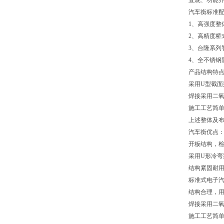
直观、功能
汽车衡标准
1、高强度整
2、高精度桥
3、台隆系列
4、全不锈钢
产品结构特
采用U型截
焊接采用二
施工工艺简
上述整体及
汽车衡优点
开板结构，
采用U形冷弯
结构紧固耐
标准式电子
结构合理，
焊接采用二
施工工艺简