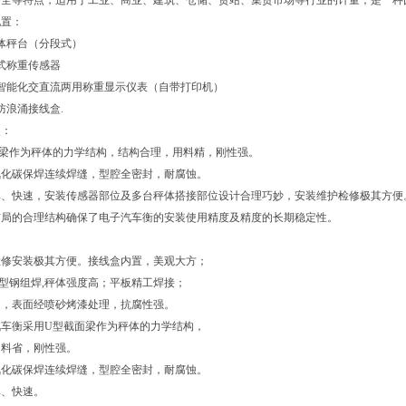
齐全等特点，适用于工业、商业、建筑、仓储、货站、集贸市场等行业的计量，是一种
配置：
体秤台（分段式）
式称重传感器
智能化交直流两用称重显示仪表（自带打印机）
防浪涌接线盒.
点：
面梁作为秤体的力学结构，结构合理，用料精，刚性强。
氧化碳保焊连续焊缝，型腔全密封，耐腐蚀。
单、快速，安装传感器部位及多台秤体搭接部位设计合理巧妙，安装维护检修极其方便
布局的合理结构确保了电子汽车衡的安装使用精度及精度的长期稳定性。
：
检修安装极其方便。接线盒内置，美观大方；
型钢组焊,秤体强度高；平板精工焊接；
用，表面经喷砂烤漆处理，抗腐性强。
汽车衡采用U型截面梁作为秤体的力学结构，
用料省，刚性强。
氧化碳保焊连续焊缝，型腔全密封，耐腐蚀。
单、快速。