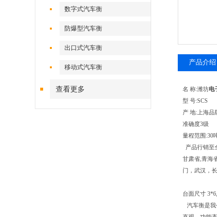
数字式汽车衡
防爆型汽车衡
出口式汽车衡
产品介绍
移动式汽车衡
查看更多
名 称:潍坊
电
型 号:SCS
产 地:上海
准确度3级
量程范围:30吨,
产品行销至全国
甘肃省,青海
门，武汉，
台面尺寸 3*6,3*8
汽车衡是我