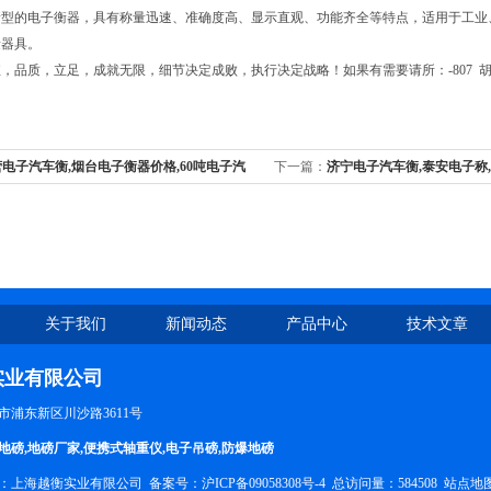
新型的电子衡器，具有称量迅速、准确度高、显示直观、功能齐全等特点，适用于工业
量器具。
品质，立足，成就无限，细节决定成败，执行决定战略！如果有需要请所：-807 胡！公司：http:
电子汽车衡,烟台电子衡器价格,60吨电子汽
下一篇：
济宁电子汽车衡,泰安电子称,
关于我们
新闻动态
产品中心
技术文章
实业有限公司
市浦东新区川沙路3611号
地磅
,
地磅厂家
,
便携式轴重仪
,
电子吊磅
,
防爆地磅
所有：上海越衡实业有限公司 备案号：
沪ICP备09058308号-4
总访问量：584508
站点地