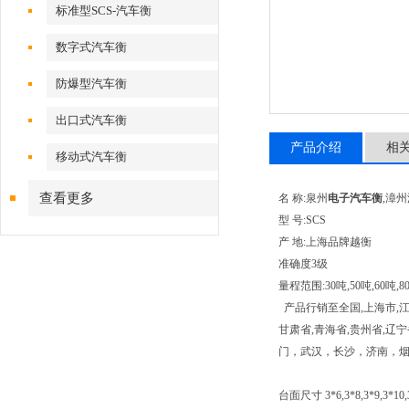
标准型SCS-汽车衡
数字式汽车衡
防爆型汽车衡
出口式汽车衡
产品介绍
相
移动式汽车衡
查看更多
名 称:泉州
电子汽车衡
,漳
型 号:SCS
产 地:上海品牌越衡
准确度3级
量程范围:30吨,50吨,60吨,80
产品行销至全国,上海市,江苏
甘肃省,青海省,贵州省,辽
门，武汉，长沙，济南，
台面尺寸 3*6,3*8,3*9,3*10,3*1