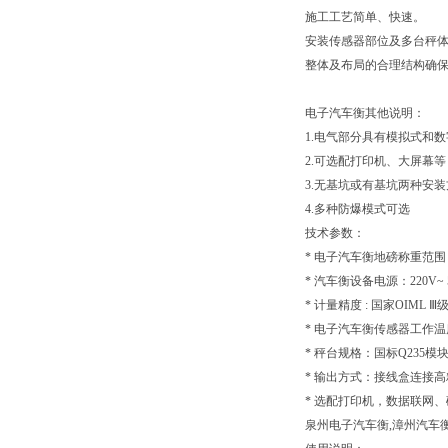
施工工艺简单、快速。
安装传感器部位及多台秤
整体及布局的合理结构确
电子汽车衡其他说明：
1.电气部分具有模拟式和
2.可选配打印机、大屏幕等
3.无基坑或有基坑两种安
4.多种防爆模式可选
技术参数：
* 电子汽车衡地磅称重范围
* 汽车衡设备电源：220V~ 5
* 计量精度 : 国家OIML 
* 电子汽车衡传感器工作温度：
* 秤台规格：国标Q235
* 输出方式：接线盒连接高
* 选配打印机，数据联网
泉州电子汽车衡,漳州汽车衡