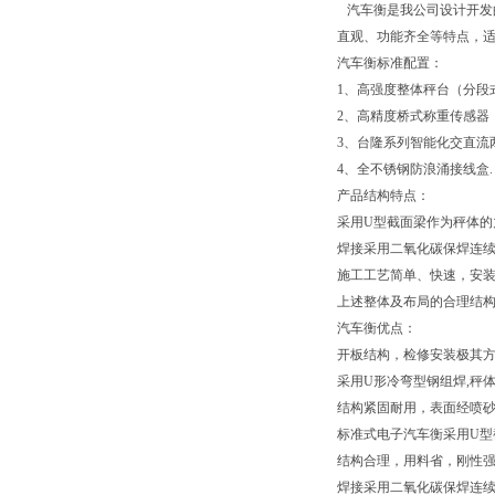
汽车衡是我公司设计开发
直观、功能齐全等特点，
汽车衡标准配置：
1、高强度整体秤台（分段
2、高精度桥式称重传感器
3、台隆系列智能化交直流
4、全不锈钢防浪涌接线盒.
产品结构特点：
采用U型截面梁作为秤体的
焊接采用二氧化碳保焊连
施工工艺简单、快速，安
上述整体及布局的合理结
汽车衡优点：
开板结构，检修安装极其
采用U形冷弯型钢组焊,秤
结构紧固耐用，表面经喷
标准式电子汽车衡采用U型
结构合理，用料省，刚性
焊接采用二氧化碳保焊连