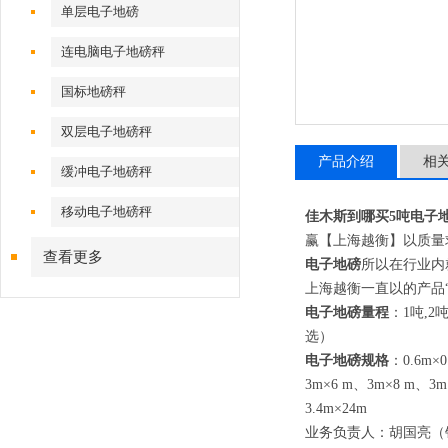
单层电子地磅
连电脑电子地磅秤
国标地磅秤
双层电子地磅秤
产品介绍
相
缓冲电子地磅秤
移动电子地磅秤
佳木斯到哪买
5
吨电子
赢【上海越衡】以质量
查看更多
电子地磅
所以在行业内
上海越衡一直以的产品
电子地磅量程
：
1
吨
,2
选）
电子地磅规格
：
0.6m×0
3m×6 m
、
3m×8 m
、
3m
3.4m×24m
业务负责人：胡国亮（