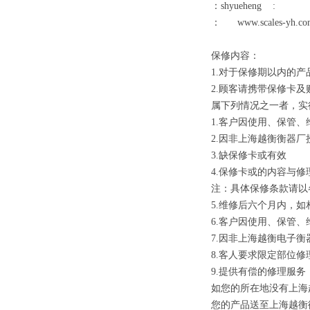
：
shyueheng
:
：
www.scales-yh.c
保修内容：
1.
对于保修期以内的产
2.
顾客请携带保修卡及
属下列情况之一者，实
1.
客户因使用、保管、
2.
因非上海越衡衡器厂
3.
缺保修卡或有效
4.
保修卡或的内容与修
注：具体保修条款请以
5.
维修后六个月内，如
6.
客户因使用、保管、
7.
因非上海越衡电子衡
8.
客人要求限定部位修
9.
提供有偿的修理服务
如您的所在地没有上海
您的产品送至上海越衡