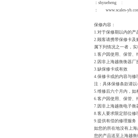
：
shyueheng
:
：
www.scales-yh.c
保修内容：
1.
对于保修期以内的产
2.
顾客请携带保修卡及
属下列情况之一者，实
1.
客户因使用、保管、
2.
因非上海越衡衡器厂
3.
缺保修卡或有效
4.
保修卡或的内容与修
注：具体保修条款请以
5.
维修后六个月内，如
6.
客户因使用、保管、
7.
因非上海越衡电子衡
8.
客人要求限定部位修
9.
提供有偿的修理服务
如您的所在地没有上海
您的产品送至上海越衡