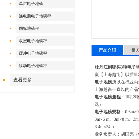
单层电子地磅
连电脑电子地磅秤
国标地磅秤
双层电子地磅秤
产品介绍
相
缓冲电子地磅秤
移动电子地磅秤
杜丹江到哪买
3
吨电子
赢【上海越衡】以质量
查看更多
电子地磅
所以在行业内
上海越衡一直以的产品
电子地磅量程
：
1
吨
,2
选）
电子地磅规格
：
0.6m×0
3m×6 m
、
3m×8 m
、
3m
3.4m×24m
业务负责人：胡国亮（