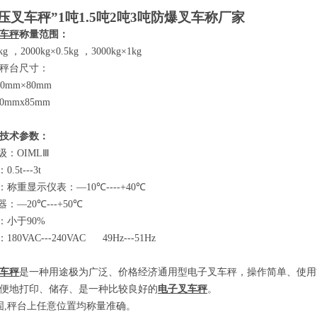
压叉车秤”
1
吨
1.5
吨
2
吨
3
吨防爆叉车称厂家
车秤
称量范围：
2kg
，
2000kg×0.5kg
，
3000kg×1kg
秤台尺寸：
80mm×80mm
00mmx85mm
技术参数
：
级：
OIMLⅢ
：
0.5t---3t
：称重显示仪表：
—10℃----+40℃
器：
—20℃---+50℃
：小于
90%
：
180VAC---240VAC 49Hz---51Hz
车秤
是一种用途极为广泛、价格经济通用型电子叉车秤，操作简单、使用
便地打印、储存、是一种比较良好的
电子叉车秤
。
固
,
秤台上任意位置均称量准确。