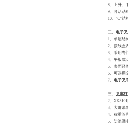
8
、
上升、
9
、
各活动
10
、
“C”
结
二、
电子叉
1
、单层结
2
、接线盒
3
、采用专
4
、平板或
5
、表面经
6
、可选用
7
、
电子叉
三、
叉车秤
2
、
XK3101
3
、大屏幕
4
、称重管
5
、防浪涌