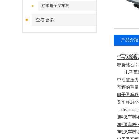
打印电子叉车秤
查看更多
产品介绍
“宝鸡液
秤价格
么？
电子叉
中油缸压力
车秤
的重量
电子叉车秤
叉车秤
24
小
：
shyueh
1
吨叉车秤
-
2
吨叉车秤
-
3
吨叉车秤
-