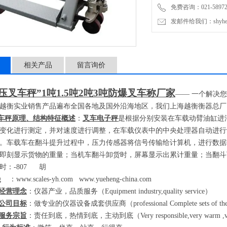
免费咨询：021-589727
发邮件给我们：shyheng
相关产品
留言询价
压叉车秤”
1
吨
1.5
吨
2
吨
3
吨防爆叉车称厂家
——
一个解决您
越衡实业销售产品遍布全国各地及国外沿海地区，我们上海越衡衡器总厂
车秤原理、结构特征概述
：
叉车电子秤
是根据分别安装在车载动臂油缸进
变化进行测定，并对速度进行调整，在车载仪表中的中央处理器自动进行
。车载车在翻斗提升过程中，压力传感器将信号传输给计算机，进行数据
即刻显示货物的重量；当机车翻斗卸货时，屏幕显示出累计重量；当翻斗
时：
-807
胡
eng
：
www.scales-yh.com
www.yueheng-china.com
经营理念
：仪器产业，品质服务（
Equipment industry,quality service
）
公司目标
：做专业的仪器设备成套供应商（
professional Complete sets of th
服务宗旨
：责任到底，热情到底，主动到底（
Very responsible,very warm ,ve