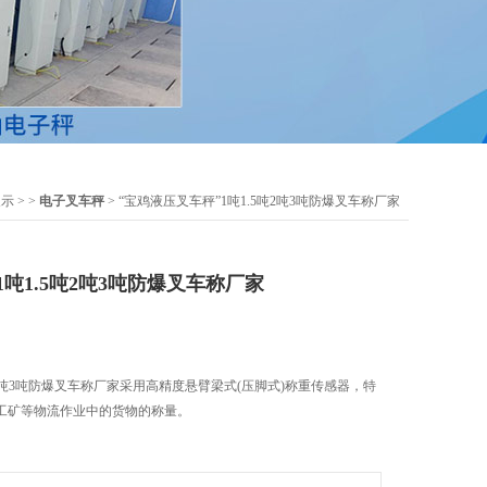
展示
> >
电子叉车秤
> “宝鸡液压叉车秤”1吨1.5吨2吨3吨防爆叉车称厂家
1吨1.5吨2吨3吨防爆叉车称厂家
吨2吨3吨防爆叉车称厂家采用高精度悬臂梁式(压脚式)称重传感器，特
工矿等物流作业中的货物的称量。