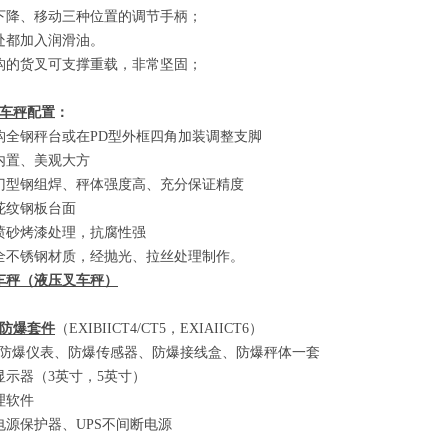
下降、移动三种位置的调节手柄；
处都加入润滑油。
构的货叉可支撑重载，非常坚固；
车秤
配置：
构全钢秤台或在
PD
型外框四角加装调整支脚
内置、美观大方
门型钢组焊、秤体强度高、充分保证精度
花纹钢板台面
喷砂烤漆处理，抗腐性强
全不锈钢材质，经抛光、拉丝处理制作。
车秤
（
液压叉车秤
）
防爆套件
（EXIBIICT4/CT5
，
EXIAIICT6）
防爆仪表、防爆传感器、防爆接线盒、防爆秤体一套
显示器
（3
英寸，
5
英寸
）
理软件
电源保护器、
UPS
不间断电源