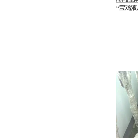
电子叉车秤
“宝鸡液
图
图
图