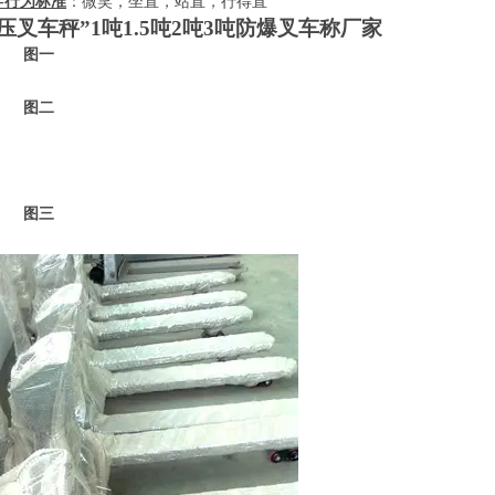
-
行为标准
：微笑，坐直，站直，行得直
压叉车秤”
1
吨
1.5
吨
2
吨
3
吨防爆叉车称厂家
一
二
三