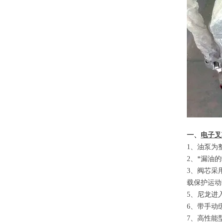
一、
电子叉
1
、
油泵为
2
、
*漏油
3
、
阀芯采
载保护运动
5
、
尼龙进
6
、
带手动
7
、
高性能