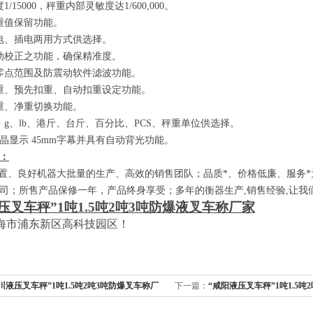
度
1/15000
，秤重内部灵敏度达
1/600,000
。
重值保留功能。
电、插电两用方式供选择。
动校正之功能，确保精准度。
零点范围及防震动软件滤波功能。
重、预先扣重、自动扣重设定功能。
重、净重切换功能。
、
g
、
lb
、港斤、台斤、百分比、
PCS
、秤重单位供选择。
晶显示
45mm
字幕并具有自动背光功能。
：
、良好机器大批量的生产、高效的销售团队；品质*、价格低廉、服务*
司；所售产品保修一年，产品终身享受；多年的衡器生产
,
销售经验
,
让我
压叉车秤”
1
吨
1.5
吨
2
吨
3
吨防爆液叉车称厂家
海市浦东新区高科技园区！
川液压叉车秤”1吨1.5吨2吨3吨防爆叉车称厂
下一篇：
“咸阳液压叉车秤”1吨1.5吨
家