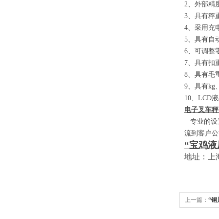
2
、外部精
3
、具有秤
4
、采用充
5
、具有自
6
、可调整
7
、具有扣
8
、具有毛
9
、具有
kg
10
、
LCD
液
电子叉车秤
专业的设置
流到客户公
“宝鸡液
地址：上
上一篇：
“铜
家