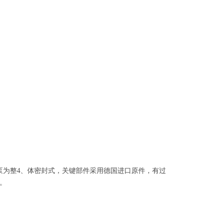
泵为整
4
、
体密封式，关键部件采用德国进口原件，有过
。