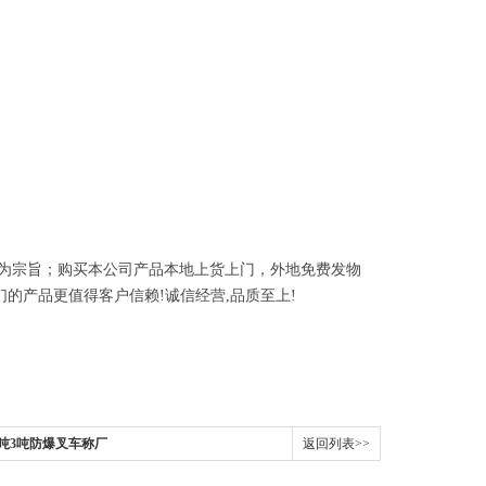
为宗旨；购买本公司产品本地上货上门，外地免费发物
们的产品更值得客户信赖
!
诚信经营
,
品质至上
!
2吨3吨防爆叉车称厂
返回列表>>