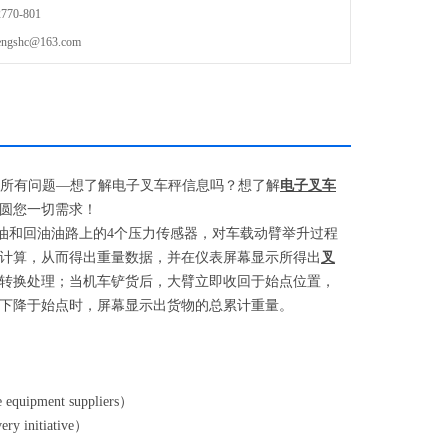
70-801
shc@163.com
所有问题
—
想了解电子叉车秤信息吗？想了解
电子叉车
圆您一切需求！
油和回油油路上的
4
个压力传感器，对车载动臂举升过程
计算，从而得出重量数据，并在仪表屏幕显示所得出
叉
转换处理；当机车铲货后，大臂立即收回于始点位置，
下降于始点时，屏幕显示出货物的总累计重量。
e equipment suppliers
）
ry initiative
）