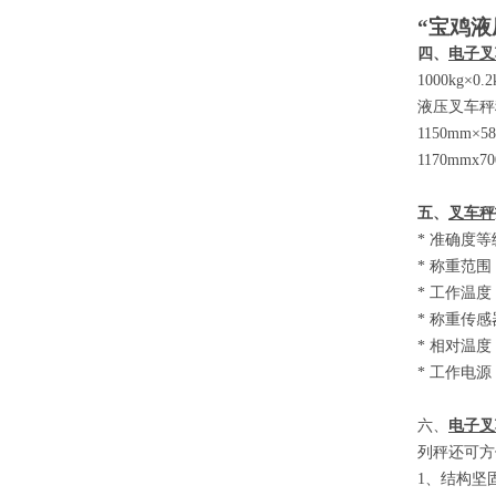
“宝鸡液
四、
电子叉
1000kg×0.
液压叉车秤
1150mm×5
1170mmx7
五、
叉车秤
*
准确度等
*
称重范围
*
工作温度
*
称重传感
*
相对温度
*
工作电源
六、
电子叉
列秤还可方
1
、结构坚