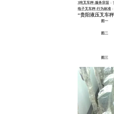
3
吨叉车秤
-
服务宗旨
：
电子叉车秤
-
行为标准
“贵阳液压叉车秤
图一
图二
图三