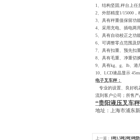
1
、结构坚固
,
秤台上任
2
、外部精度
1/15000
，
3
、具有秤重值保留功
4
、采用充电、插电两
5
、具有自动校正之功
6
、可调整零点范围及
7
、具有扣重、预先扣
8
、具有毛重、净重切
9
、具有
kg
、
g
、
lb
、港
10
、
LCD
液晶显示
45m
电子叉车秤：
专业的设置、良好机器
流到客户公司；所售产
“贵阳液压叉车秤
地址：上海市浦东
上一篇：
1吨1.5吨2吨3吨