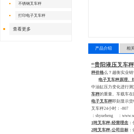
不锈钢叉车秤
打印电子叉车秤
查看更多
产品介绍
相
“贵阳液压叉车秤
秤价格
么？越衡实业销
电子叉车秤原理、
中油缸压力变化进行测
车秤
的重量。车载车在
电子叉车秤
即刻显示货
叉车秤
24
小时：
-80
：
shyueheng
：
www.sc
1
吨叉车秤
-
经营理念
：
2
吨叉车秤
-
公司目标
：