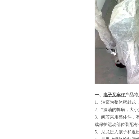
一、
电子叉车秤
产品特
1
、
油泵为整体密封式
2
、
*漏油的弊病，大
3
、
阀芯采用整体件，
载保护运动部位装配有
5
、
尼龙进入滚子和退