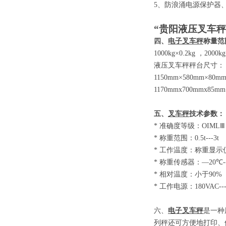
5
、防浪涌电源保护器
“贵阳液压叉车秤
四、
电子叉车秤
称量范
1000kg×0.2kg
，
2000kg
液压叉车秤秤台尺寸：
1150mm×580mm×80m
1170mmx700mmx85mm
五、
叉车秤
技术参数
：
*
准确度等级：
OIM
*
称重范围：
0.5t-
*
工作温度：称重显示
*
称重传感器：
—20
*
相对温度：小于
9
*
工作电源：
180VAC-
六、
电子叉车秤
是一种
列秤还可方便地打印、