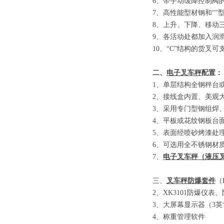
6
、
带手动缓降控制阀
7
、
高性能型材钢和
“”
8
、
上升、下降、移动
9
、
各活动处都加入润
10
、
“C”
结构的货叉可
二、
电子叉车秤
配置：
1
、单层结构全钢秤台
2
、接线盒内置、美观
3
、采用专门型钢组焊
4
、平板或花纹钢板台
5
、表面经喷砂烤漆处
6
、可选用全不锈钢材
7
、
电子叉车秤
（
液压
三、
叉车秤防爆套件
（E
2
、
XK3101
防爆仪表、
3
、大屏幕显示器
（3
英
4
、称重管理软件