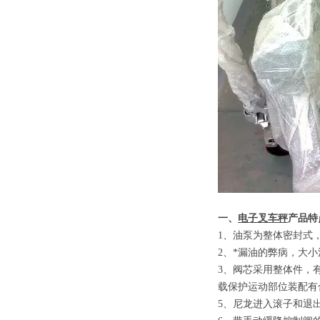
一、
电子叉车秤
产品特
1
、
油泵为整体密封式
2
、
*漏油的弊病，大
3
、
阀芯采用整体件，
载保护运动部位装配有
5
、
尼龙进入滚子和退