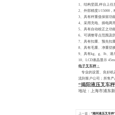
1
、结构坚固
,
秤台上任
2
、外部精度
1/15000
，
3
、具有秤重值保留功
4
、采用充电、插电两
5
、具有自动校正之功
6
、可调整零点范围及
7
、具有扣重、预先扣
8
、具有毛重、净重切
9
、具有
kg
、
g
、
lb
、港
10
、
LCD
液晶显示
45m
电子叉车秤：
专业的设置、良好机器
流到客户公司；所售产
“揭阳液压叉车秤
地址：上海市浦东
上一篇：
“潮州液压叉车秤”