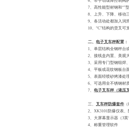
6
、
带手动缓降控制阀
7
、
高性能型材钢和
“”
8
、
上升、下降、移动
9
、
各活动处都加入润
10
、
“C”
结构的货叉可
二、
电子叉车秤
配置：
1
、单层结构全钢秤台
2
、接线盒内置、美观
3
、采用专门型钢组焊
4
、平板或花纹钢板台
5
、表面经喷砂烤漆处
6
、可选用全不锈钢材
7
、
电子叉车秤
（
液压
三、
叉车秤防爆套件
（E
2
、
XK3101
防爆仪表、
3
、大屏幕显示器
（3
英
4
、称重管理软件