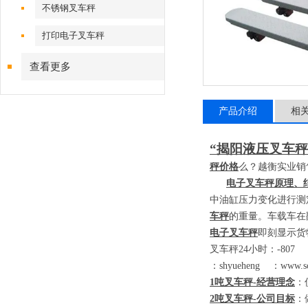
不锈钢叉车秤
打印电子叉车秤
查看更多
产品介绍
相
“揭阳液压叉车秤
秤价格
么？越衡实业销
电子叉车秤原理、
中油缸压力变化进行测
车秤
的重量。车载车在
电子叉车秤
即刻显示货
叉车秤
24
小时：
-80
：
shyueheng
：
www.sc
1
吨叉车秤
-
经营理念
：
2
吨叉车秤
-
公司目标
：