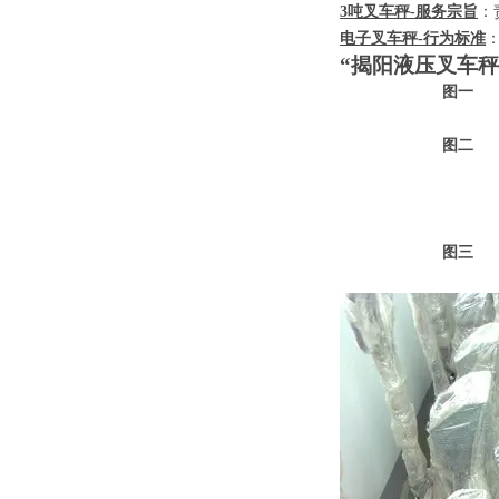
3
吨叉车秤
-
服务宗旨
：
电子叉车秤
-
行为标准
“揭阳液压叉车秤
图一
图二
图三