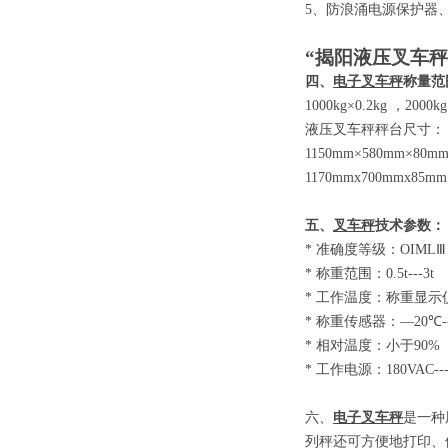
5
、防浪涌电源保护器
“揭阳液压叉车秤
四、
电子叉车秤
称量范
1000kg×0.2kg
，
2000kg
液压叉车秤秤台尺寸：
1150mm×580mm×80m
1170mmx700mmx85mm
五、
叉车秤
技术参数
：
*
准确度等级：
OIM
*
称重范围：
0.5t-
*
工作温度：称重显示
*
称重传感器：
—20
*
相对温度：小于
9
*
工作电源：
180VAC-
六、
电子叉车秤
是一种
列秤还可方便地打印、