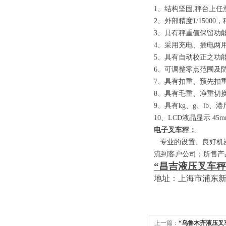
1
、结构坚固
,
秤台上任
2
、外部精度
1/15000
，
3
、具有秤重值保留功
4
、采用充电、插电两
5
、具有自动校正之功
6
、可调整零点范围及
7
、具有扣重、预先扣
8
、具有毛重、净重切
9
、具有
kg
、
g
、
lb
、港
10
、
LCD
液晶显示
45m
电子叉车秤：
专业的设置、良好机器
流到客户公司；所售产
“昌吉液压叉车秤
地址：上海市浦东
上一篇：
“乌鲁木齐液压叉车