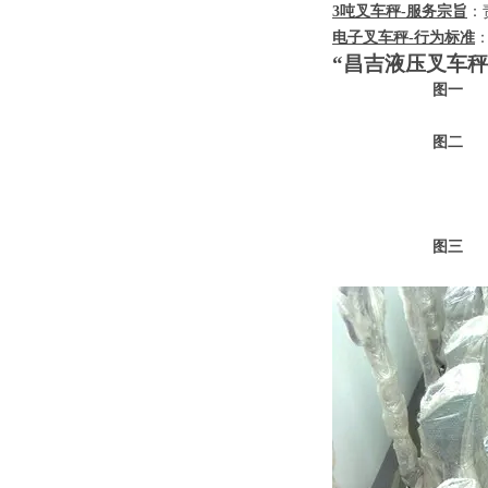
3
吨叉车秤
-
服务宗旨
：
电子叉车秤
-
行为标准
“昌吉液压叉车秤
图一
图二
图三