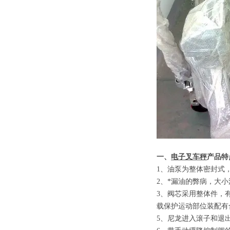
一、
电子叉车秤
产品特
1
、
油泵为整体密封式
2
、
*漏油的弊病，大
3
、
阀芯采用整体件，
载保护运动部位装配有
5
、
尼龙进入滚子和退