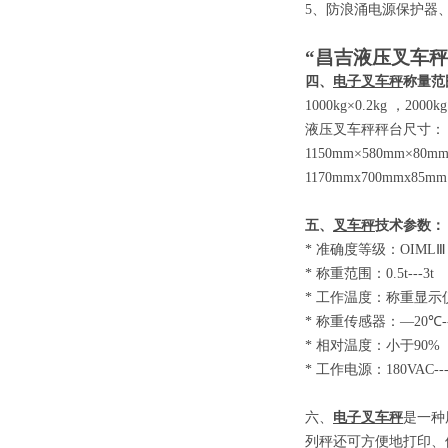
5
、防浪涌电源保护器
“昌吉液压叉车秤
四、
电子叉车秤
称量范
1000kg×0.2kg
，
2000kg
液压叉车秤秤台尺寸：
1150mm×580mm×80m
1170mmx700mmx85mm
五、
叉车秤
技术参数
：
*
准确度等级：
OIM
*
称重范围：
0.5t-
*
工作温度：称重显示
*
称重传感器：
—20
*
相对温度：小于
9
*
工作电源：
180VAC-
六、
电子叉车秤
是一种
列秤还可方便地打印、