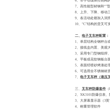
6
、
带手动缓降控制阀
7
、
高性能型材钢和
“”
8
、
上升、下降、移动
9
、
各活动处都加入润
10
、
“C”
结构的货叉可
二、
电子叉车秤
配置：
1
、单层结构全钢秤台
2
、接线盒内置、美观
3
、采用专门型钢组焊
4
、平板或花纹钢板台
5
、表面经喷砂烤漆处
6
、可选用全不锈钢材
7
、
电子叉车秤
（
液压
三、
叉车秤防爆套件
（E
2
、
XK3101
防爆仪表、
3
、大屏幕显示器
（3
英
4
、称重管理软件