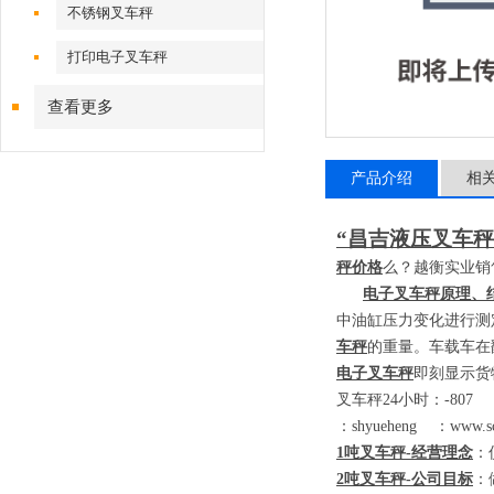
不锈钢叉车秤
打印电子叉车秤
查看更多
产品介绍
相
“昌吉液压叉车秤
秤价格
么？越衡实业销
电子叉车秤原理、
中油缸压力变化进行测
车秤
的重量。车载车在
电子叉车秤
即刻显示货
叉车秤
24
小时：
-80
：
shyueheng
：
www.sc
1
吨叉车秤
-
经营理念
：
2
吨叉车秤
-
公司目标
：