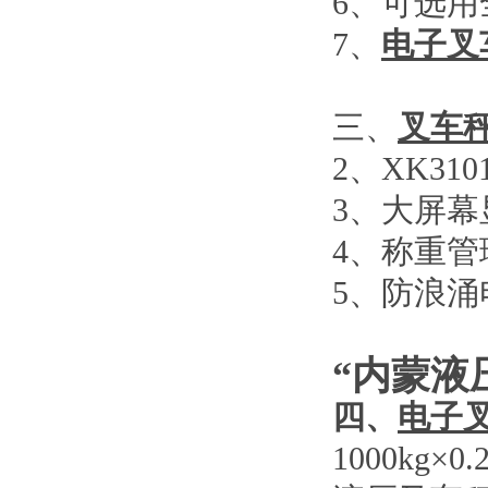
6
、可选用
7
、
电子叉
三、
叉车
2
、
XK310
3
、大屏幕
4
、称重管
5
、防浪涌
“内蒙液
四、
电子
1000kg×0.