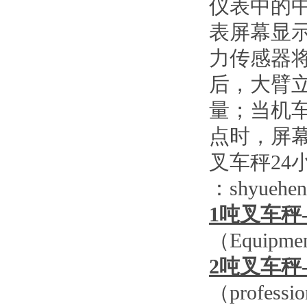
仪表中的
表屏幕显
力传感器
后，大臂
量；当机
点时，屏
叉车秤
24
：
shyueh
1
吨叉车秤
（
Equipment
2
吨叉车秤
（
professio