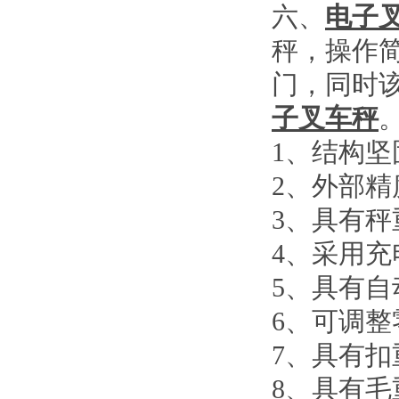
六、
电子
秤，操作
门，同时
子叉车秤
1
、结构坚
2
、外部精
3
、具有秤
4
、采用充
5
、具有自
6
、可调整
7
、具有扣
8
、具有毛