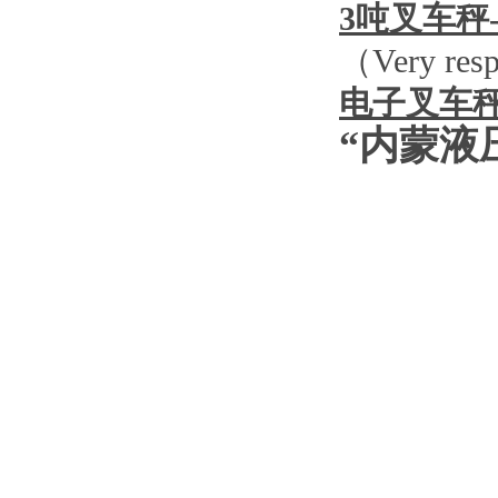
3
吨叉车秤
（
Very resp
电子叉车
“内蒙液
图
图
图