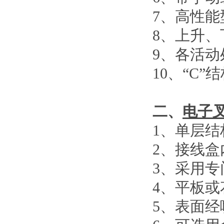
7
、
高性能
8
、
上升、
9
、
各活动
10
、
“C”
结
二、
电子
1
、单层结
2
、接线盒
3
、采用专
4
、平板或
5
、表面经