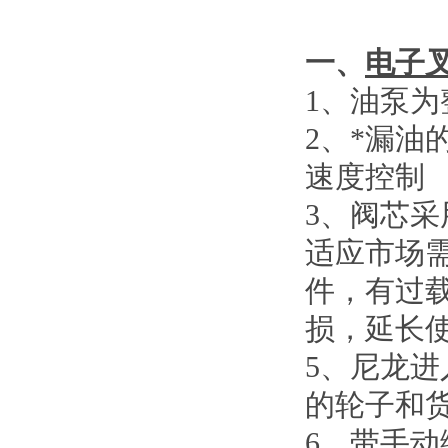
一、
电子
1
、
油泵为
2
、
*漏油
速度控制
3
、
阀芯采
适应市场
件，有过
损，延长
5
、
尼龙进
的轮子和
6
、
带手动