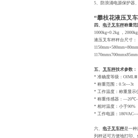
5
、防浪涌电源保护器
“攀枝花液压叉车
四、
电子叉车秤
称量范
1000kg×0.2kg
，
2000kg
液压叉车秤秤台尺寸：
1150mm×580mm×80m
1170mmx700mmx85mm
五、
叉车秤
技术参数
：
*
准确度等级：
OIM
*
称重范围：
0.5t-
*
工作温度：称重显示
*
称重传感器：
—20
*
相对温度：小于
9
*
工作电源：
180VAC-
六、
电子叉车秤
是一种
列秤还可方便地打印、