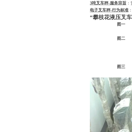
3
吨叉车秤
-
服务宗旨
：
电子叉车秤
-
行为标准
“攀枝花液压叉车
图一
图二
图三