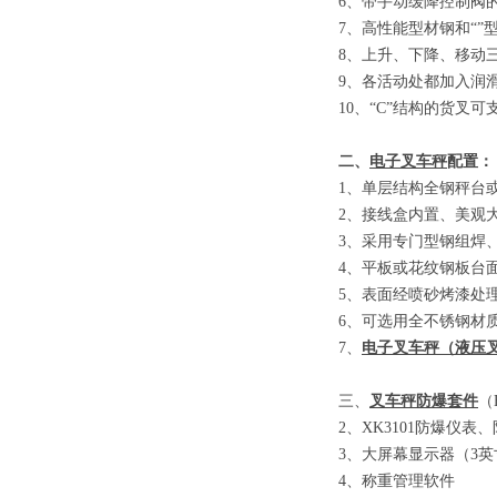
6
、
带手动缓降控制阀
7
、
高性能型材钢和
“”
8
、
上升、下降、移动
9
、
各活动处都加入润
10
、
“C”
结构的货叉可
二、
电子叉车秤
配置：
1
、单层结构全钢秤台
2
、接线盒内置、美观
3
、采用专门型钢组焊
4
、平板或花纹钢板台
5
、表面经喷砂烤漆处
6
、可选用全不锈钢材
7
、
电子叉车秤
（
液压
三、
叉车秤防爆套件
（E
2
、
XK3101
防爆仪表、
3
、大屏幕显示器
（3
英
4
、称重管理软件