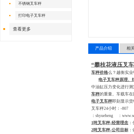
不锈钢叉车秤
打印电子叉车秤
查看更多
产品介绍
相
“攀枝花液压叉车
车秤价格
么？越衡实业
电子叉车秤原理、
中油缸压力变化进行测
车秤
的重量。车载车在
电子叉车秤
即刻显示货
叉车秤
24
小时：
-80
：
shyueheng
：
www.sc
1
吨叉车秤
-
经营理念
：
2
吨叉车秤
-
公司目标
：