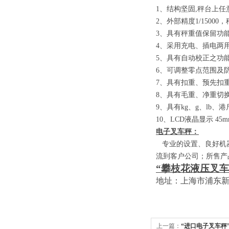
1
、结构坚固
,
秤台上任
2
、外部精度
1/15000
，
3
、具有秤重值保留功
4
、采用充电、插电两
5
、具有自动校正之功
6
、可调整零点范围及
7
、具有扣重、预先扣
8
、具有毛重、净重切
9
、具有
kg
、
g
、
lb
、港
10
、
LCD
液晶显示
45m
电子叉车秤：
专业的设置、良好机器
流到客户公司；所售产
“攀枝花液压叉车
地址：上海市浦东
上一篇：
“进口电子叉车秤”