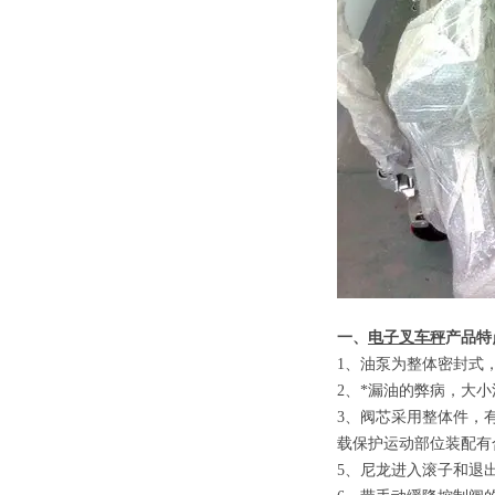
一、
电子叉车秤
产品特
1
、
油泵为整体密封式
2
、
*漏油的弊病，大
3
、
阀芯采用整体件，
载保护运动部位装配有
5
、
尼龙进入滚子和退