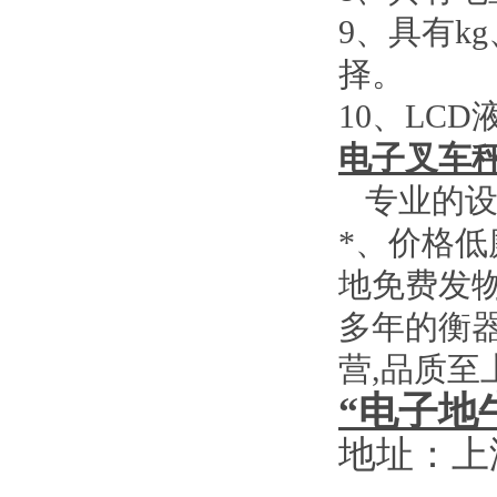
9
、具有
kg
择。
10
、
LCD
电子叉车
专业的设
*、价格
地免费发
多年的衡
营
,
品质至
“电子地
地址：上