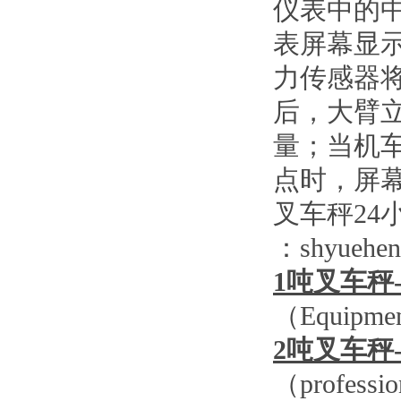
仪表中的
表屏幕显
力传感器
后，大臂
量；当机
点时，屏
叉车秤
24
：
shyueh
1
吨叉车秤
（
Equipment
2
吨叉车秤
（
professio