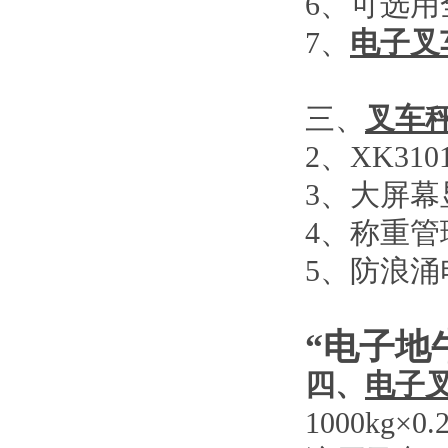
6
、可选用
7
、
电子叉
三、
叉车
2
、
XK310
3
、大屏幕
4
、称重管
5
、防浪涌
“电子地
四、
电子
1000kg×0.