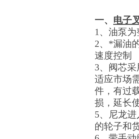
一、
电子
1
、
油泵为
2
、
*漏油
速度控制
3
、
阀芯采
适应市场
件，有过
损，延长
5
、
尼龙进
的轮子和
6
、
带手动