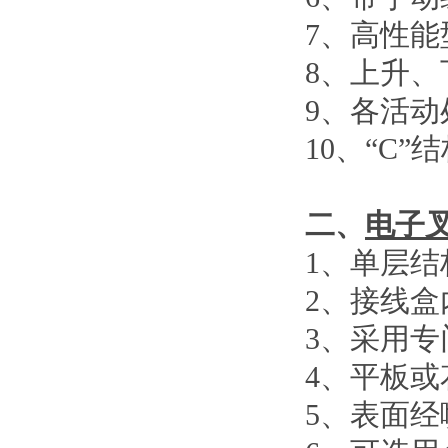
7
、
高性能
8
、
上升、
9
、
各活动
10
、
“C”
结
二、
电子
1
、单层结
2
、接线盒
3
、采用专
4
、平板或
5
、表面经