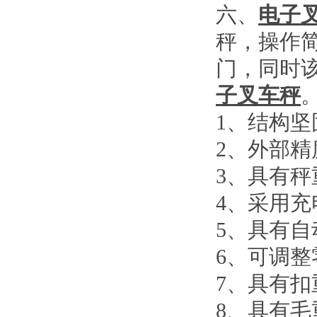
六、
电子
秤，操作
门，同时
子叉车秤
1
、结构坚
2
、外部精
3
、具有秤
4
、采用充
5
、具有自
6
、可调整
7
、具有扣
8
、具有毛