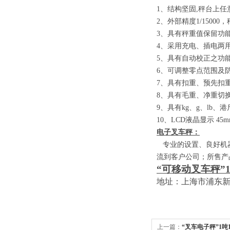
1
、结构坚固
,
秤台上任
2
、外部精度
1/15000
，
3
、具有秤重值保留功
4
、采用充电、插电两
5
、具有自动校正之功
6
、可调整零点范围及
7
、具有扣重、预先扣
8
、具有毛重、净重切
9
、具有
kg
、
g
、
lb
、港
10
、
LCD
液晶显示
45m
电子叉车秤：
专业的设置、良好机器
流到客户公司；所售产
“可移动叉车秤”
地址：上海市浦东
上一篇：
“叉车电子秤”1吨