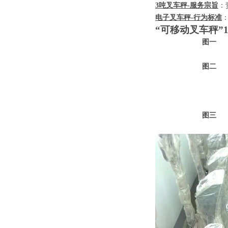
3
吨叉车秤
-
服务宗旨
：
电子叉车秤
-
行为标准
“可移动叉车秤”
图一
图二
图三