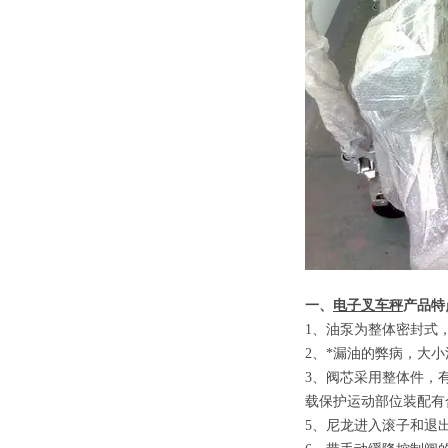
一、
电子叉车秤
产品特
1
、
油泵为整体密封式
2
、
*漏油的弊病，大
3
、
阀芯采用整体件，
载保护运动部位装配有
5
、
尼龙进入滚子和退