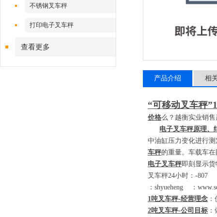
不锈钢叉车秤
打印电子叉车秤
查看更多
产品介绍
相
“可移动叉车秤”
价格
么？越衡实业销售
电子叉车秤原理、
中油缸压力变化进行测
车秤
的重量。车载车在
电子叉车秤
即刻显示货
叉车秤
24
小时：
-80
：
shyueheng
：
www.sc
1
吨叉车秤
-
经营理念
：
2
吨叉车秤
-
公司目标
：