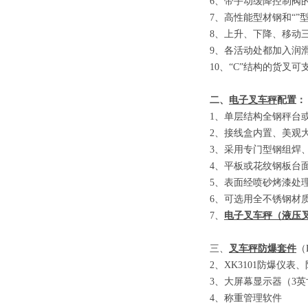
6
、
带手动缓降控制阀
7
、
高性能型材钢和
“”
8
、
上升、下降、移动
9
、
各活动处都加入润
10
、
“C”
结构的货叉可
二、
电子叉车秤
配置：
1
、单层结构全钢秤台
2
、接线盒内置、美观
3
、采用专门型钢组焊
4
、平板或花纹钢板台
5
、表面经喷砂烤漆处
6
、可选用全不锈钢材
7
、
电子叉车秤
（
液压
三、
叉车秤防爆套件
（E
2
、
XK3101
防爆仪表、
3
、大屏幕显示器
（3
英
4
、称重管理软件