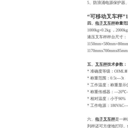
5
、防浪涌电源保护器
“可移动叉车秤”
四、
电子叉车秤
称量范
1000kg×0.2kg
，
2000kg
液压叉车秤秤台尺寸：
1150mm×580mm×80m
1170mmx700mmx85mm
五、
叉车秤
技术参数
：
*
准确度等级：
OIM
*
称重范围：
0.5t-
*
工作温度：称重显示
*
称重传感器：
—20
*
相对温度：小于
9
*
工作电源：
180VAC-
六、
电子叉车秤
是一种
列秤还可方便地打印、