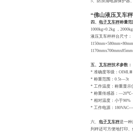
5
、防浪涌电源保护器
“佛山液压叉车秤
四、
电子叉车秤
称量范
1000kg×0.2kg
，
2000kg
液压叉车秤秤台尺寸：
1150mm×580mm×80m
1170mmx700mmx85mm
五、
叉车秤
技术参数
：
*
准确度等级：
OIM
*
称重范围：
0.5t-
*
工作温度：称重显示
*
称重传感器：
—20
*
相对温度：小于
9
*
工作电源：
180VAC-
六、
电子叉车秤
是一种
列秤还可方便地打印、