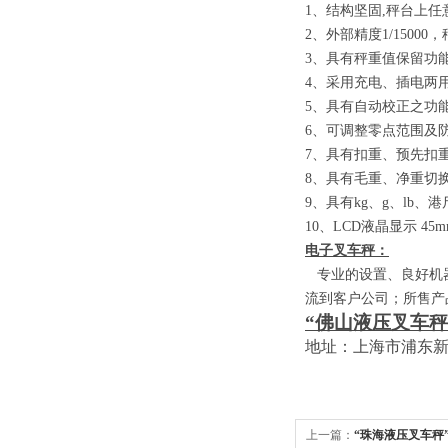
1
、结构坚固
,
秤台上任
2
、外部精度
1/15000
，
3
、具有秤重值保留功
4
、采用充电、插电两
5
、具有自动校正之功
6
、可调整零点范围及
7
、具有扣重、预先扣
8
、具有毛重、净重切
9
、具有
kg
、
g
、
lb
、港
10
、
LCD
液晶显示
45m
电子叉车秤：
专业的设置、良好机器
流到客户公司；所售产
“佛山液压叉车秤
地址：上海市浦东
上一篇：
“珠海液压叉车秤”