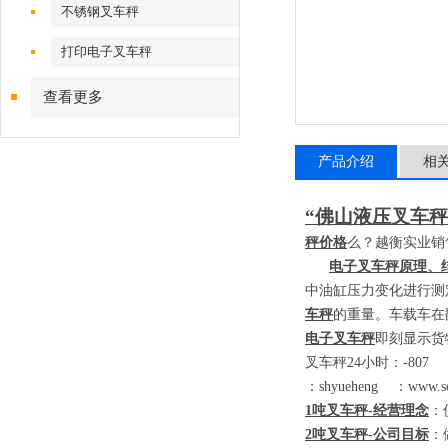
不锈钢叉车秤
打印电子叉车秤
查看更多
产品介绍
相
“佛山液压叉车秤
秤价格
么？越衡实业销
电子叉车秤原理、
中油缸压力变化进行测
车秤
的重量。车载车在
电子叉车秤
即刻显示货
叉车秤
24
小时：
-80
：
shyueheng
：
www.sc
1
吨叉车秤
-
经营理念
：
2
吨叉车秤
-
公司目标
：