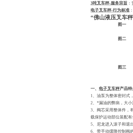
3
吨叉车秤
-
服务宗旨
：
电子叉车秤
-
行为标准
“佛山液压叉车秤
图一
图二
图三
一、
电子叉车秤
产品特
1
、
油泵为整体密封式
2
、
*漏油的弊病，大
3
、
阀芯采用整体件，
载保护运动部位装配有
5
、
尼龙进入滚子和退
6
、
带手动缓降控制阀