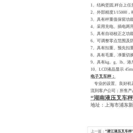
1
、结构坚固
,
秤台上任
2
、外部精度
1/15000
，
3
、具有秤重值保留功
4
、采用充电、插电两
5
、具有自动校正之功
6
、可调整零点范围及
7
、具有扣重、预先扣
8
、具有毛重、净重切
9
、具有
kg
、
g
、
lb
、港
10
、
LCD
液晶显示
45m
电子叉车秤：
专业的设置、良好机器
流到客户公司；所售产
“湖南液压叉车秤
地址：上海市浦东
上一篇：
“潜江液压叉车秤”