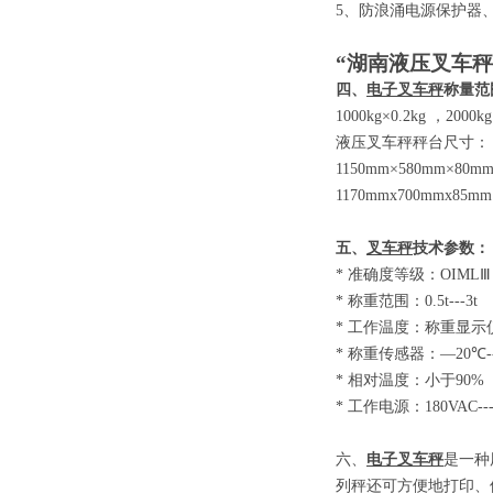
5
、防浪涌电源保护器
“湖南液压叉车秤
四、
电子叉车秤
称量范
1000kg×0.2kg
，
2000kg
液压叉车秤秤台尺寸：
1150mm×580mm×80m
1170mmx700mmx85mm
五、
叉车秤
技术参数
：
*
准确度等级：
OIM
*
称重范围：
0.5t-
*
工作温度：称重显示
*
称重传感器：
—20
*
相对温度：小于
9
*
工作电源：
180VAC-
六、
电子叉车秤
是一种
列秤还可方便地打印、