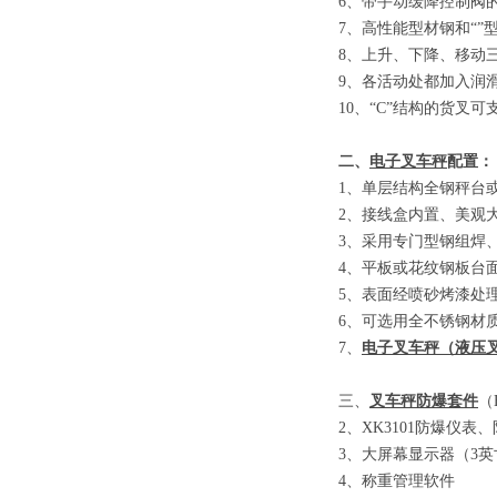
6
、
带手动缓降控制阀
7
、
高性能型材钢和
“”
8
、
上升、下降、移动
9
、
各活动处都加入润
10
、
“C”
结构的货叉可
二、
电子叉车秤
配置：
1
、单层结构全钢秤台
2
、接线盒内置、美观
3
、采用专门型钢组焊
4
、平板或花纹钢板台
5
、表面经喷砂烤漆处
6
、可选用全不锈钢材
7
、
电子叉车秤
（
液压
三、
叉车秤防爆套件
（E
2
、
XK3101
防爆仪表、
3
、大屏幕显示器
（3
英
4
、称重管理软件