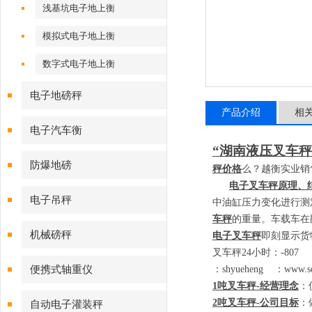
浅基坑电子地上衡
模拟式电子地上衡
数字式电子地上衡
电子地磅秤
产品介绍
相
电子汽车衡
“湖南液压叉车秤
防爆地磅
秤价格
么？越衡实业销
电子叉车秤原理、
电子吊秤
中油缸压力变化进行测
车秤
的重量。车载车在
机械磅秤
电子叉车秤
即刻显示货
叉车秤
24
小时：
-80
便携式轴重仪
：
shyueheng
：
www.sc
1
吨叉车秤
-
经营理念
：
2
吨叉车秤
-
公司目标
：
自动电子灌装秤