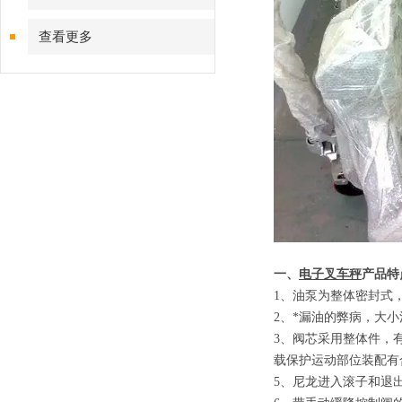
查看更多
一、
电子叉车秤
产品特
1
、
油泵为整体密封式
2
、
*漏油的弊病，大
3
、
阀芯采用整体件，
载保护运动部位装配有
5
、
尼龙进入滚子和退