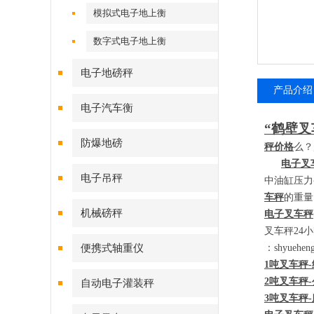
模拟式电子地上衡
数字式电子地上衡
电子地磅秤
产品介绍
电子汽车衡
“鹤壁叉
防爆地磅
秤价格
么？
电子叉
电子吊秤
中油缸压力
车秤
的重量
机械磅秤
电子叉车秤
叉车秤
24
小
便携式轴重仪
：
shyueh
1
吨叉车秤
-
2
吨叉车秤
-
自动电子灌装秤
3
吨叉车秤
-