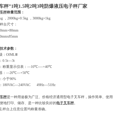
车秤”
1
吨
1.5
吨
2
吨
3
吨防爆液压电子秤厂家
车秤
称量范围：
2kg
，
2000kg×0.5kg
，
3000kg×1kg
秤台尺寸：
80mm×80mm
00mmx85mm
技术参数
：
级：
OIMLⅢ
：
0.5t---3t
：称重显示仪表：
—10℃----+40℃
器：
—20℃---+50℃
：小于
90%
：
180VAC---240VAC 49Hz---51Hz
车秤
是一种用途极为广泛、价格经济通用型电子叉车秤，操作简单、使用
便地打印、储存、是一种比较良好的
电子叉车秤
。
固
,
秤台上任意位置均称量准确。