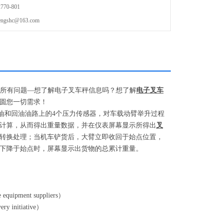
70-801
shc@163.com
所有问题
—
想了解电子叉车秤信息吗？想了解
电子叉车
圆您一切需求！
油和回油油路上的
4
个压力传感器，对车载动臂举升过程
计算，从而得出重量数据，并在仪表屏幕显示所得出
叉
转换处理；当机车铲货后，大臂立即收回于始点位置，
下降于始点时，屏幕显示出货物的总累计重量。
e equipment suppliers
）
ry initiative
）