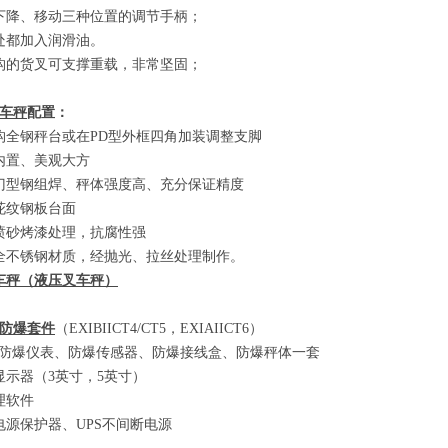
下降、移动三种位置的调节手柄；
处都加入润滑油。
构的货叉可支撑重载，非常坚固；
车秤
配置：
构全钢秤台或在
PD
型外框四角加装调整支脚
内置、美观大方
门型钢组焊、秤体强度高、充分保证精度
花纹钢板台面
喷砂烤漆处理，抗腐性强
全不锈钢材质，经抛光、拉丝处理制作。
车秤
（
液压叉车秤
）
防爆套件
（EXIBIICT4/CT5
，
EXIAIICT6）
防爆仪表、防爆传感器、防爆接线盒、防爆秤体一套
显示器
（3
英寸，
5
英寸
）
理软件
电源保护器、
UPS
不间断电源