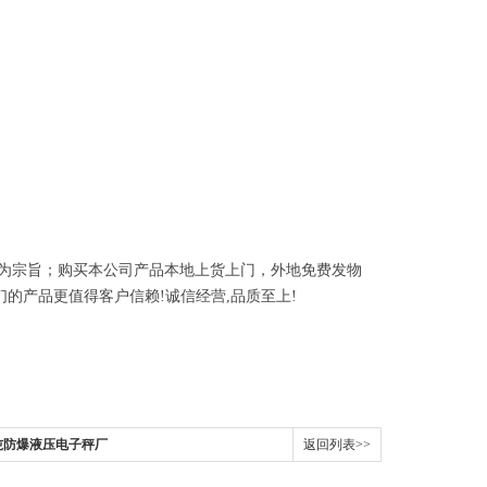
为宗旨；购买本公司产品本地上货上门，外地免费发物
们的产品更值得客户信赖
!
诚信经营
,
品质至上
!
3吨防爆液压电子秤厂
返回列表>>