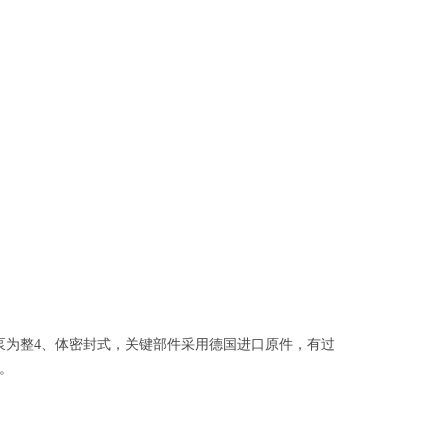
泵为整
4
、
体密封式，关键部件采用德国进口原件，有过
。