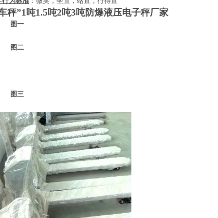
-
行为标准
：微笑，坐直，站直，行得直
车秤”
1
吨
1.5
吨
2
吨
3
吨防爆液压电子秤厂家
一
二
三