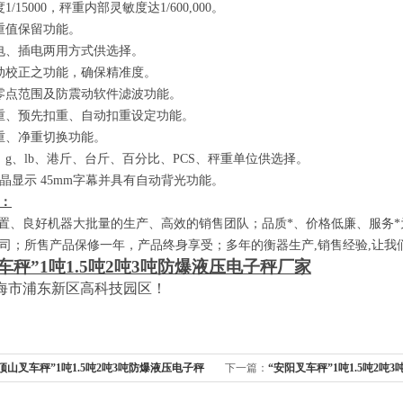
度
1/15000
，秤重内部灵敏度达
1/600,000
。
重值保留功能。
电、插电两用方式供选择。
动校正之功能，确保精准度。
零点范围及防震动软件滤波功能。
重、预先扣重、自动扣重设定功能。
重、净重切换功能。
、
g
、
lb
、港斤、台斤、百分比、
PCS
、秤重单位供选择。
晶显示
45mm
字幕并具有自动背光功能。
：
、良好机器大批量的生产、高效的销售团队；品质*、价格低廉、服务*
司；所售产品保修一年，产品终身享受；多年的衡器生产
,
销售经验
,
让我
车秤”
1
吨
1.5
吨
2
吨
3
吨防爆液压电子秤厂家
海市浦东新区高科技园区！
顶山叉车秤”1吨1.5吨2吨3吨防爆液压电子秤
下一篇：
“安阳叉车秤”1吨1.5吨2吨
家