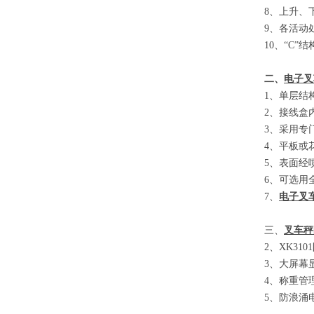
8
、
上升、
9
、
各活动
10
、
“C”
结
二、
电子叉
1
、单层结
2
、接线盒
3
、采用专
4
、平板或
5
、表面经
6
、可选用
7
、
电子叉
三、
叉车秤
2
、
XK3101
3
、大屏幕
4
、称重管
5
、防浪涌