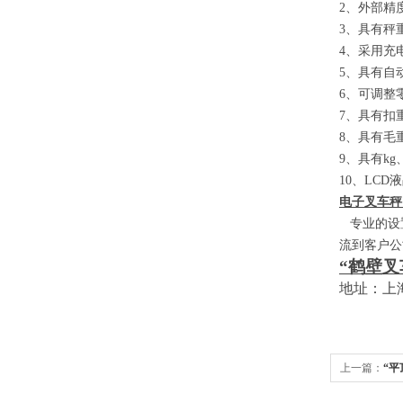
2
、外部精
3
、具有秤
4
、采用充
5
、具有自
6
、可调整
7
、具有扣
8
、具有毛
9
、具有
kg
10
、
LCD
液
电子叉车秤
专业的设置
流到客户公
“鹤壁叉
地址：上
上一篇：
“平
厂家