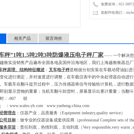
免费咨询：021-589727
发邮件给我们：shyheng
相关产品
留言询价
车秤”
1
吨
1.5
吨
2
吨
3
吨防爆液压电子秤厂家
——
一个解决您
越衡实业销售产品遍布全国各地及国外沿海地区，我们上海越衡衡器总厂
车秤原理、结构特征概述
：
叉车电子秤
是根据分别安装在车载动臂油缸进
变化进行测定，并对速度进行调整，在车载仪表中的中央处理器自动进行
。车载车在翻斗提升过程中，压力传感器将信号传输给计算机，进行数据
即刻显示货物的重量；当机车翻斗卸货时，屏幕显示出累计重量；当翻斗
时：
-807
胡
eng
：
www.scales-yh.com
www.yueheng-china.com
经营理念
：仪器产业，品质服务（
Equipment industry,quality service
）
公司目标
：做专业的仪器设备成套供应商（
professional Complete sets of th
服务宗旨
：责任到底，热情到底，主动到底（
Very responsible,very warm ,ve