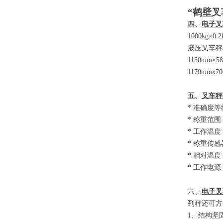
“鹤壁叉
四、
电子叉
1000kg×0.
液压叉车秤
1150mm×5
1170mmx7
五、
叉车秤
*
准确度等
*
称重范围
*
工作温度
*
称重传感
*
相对温度
*
工作电源
六、
电子叉
列秤还可方
1
、结构坚