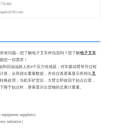
70-801
shc@163.com
所有问题
—
想了解电子叉车秤信息吗？想了解
电子叉车
圆您一切需求！
油和回油油路上的
4
个压力传感器，对车载动臂举升过程
计算，从而得出重量数据，并在仪表屏幕显示所得出
叉
转换处理；当机车铲货后，大臂立即收回于始点位置，
下降于始点时，屏幕显示出货物的总累计重量。
e equipment suppliers
）
ry initiative
）