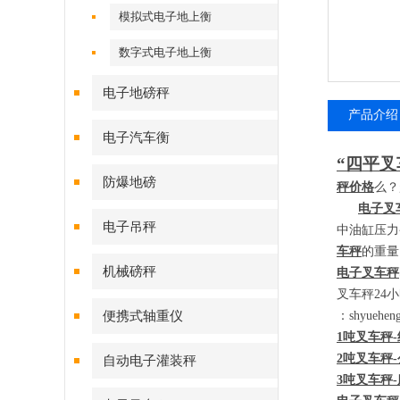
模拟式电子地上衡
数字式电子地上衡
电子地磅秤
产品介绍
电子汽车衡
“四平叉
防爆地磅
秤价格
么？
电子叉
电子吊秤
中油缸压力
车秤
的重量
机械磅秤
电子叉车秤
叉车秤
24
小
便携式轴重仪
：
shyueh
1
吨叉车秤
-
2
吨叉车秤
-
自动电子灌装秤
3
吨叉车秤
-