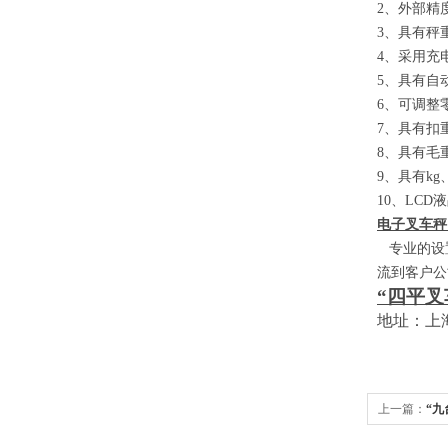
2
、外部精
3
、具有秤
4
、采用充
5
、具有自
6
、可调整
7
、具有扣
8
、具有毛
9
、具有
kg
10
、
LCD
液
电子叉车秤
专业的设置
流到客户公
“四平叉
地址：上
上一篇：
“九
家