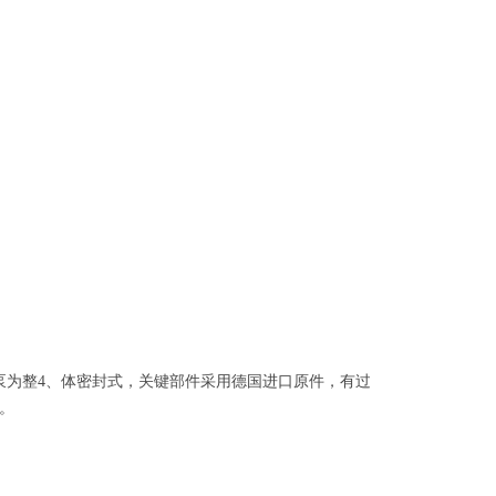
泵为整
4
、
体密封式，关键部件采用德国进口原件，有过
。