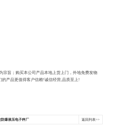
为宗旨；购买本公司产品本地上货上门，外地免费发物
们的产品更值得客户信赖
!
诚信经营
,
品质至上
!
3吨防爆液压电子秤厂
返回列表>>