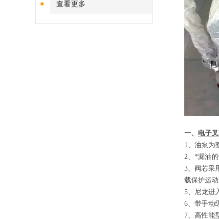
查看更多
一、
电子叉
1
、
油泵为
2
、
*漏油
3
、
阀芯采
载保护运动
5
、
尼龙进
6
、
带手动
7
、
高性能