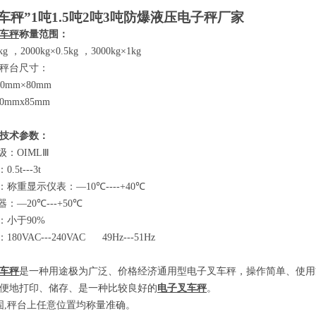
车秤”
1
吨
1.5
吨
2
吨
3
吨防爆液压电子秤厂家
车秤
称量范围：
2kg
，
2000kg×0.5kg
，
3000kg×1kg
秤台尺寸：
80mm×80mm
00mmx85mm
技术参数
：
级：
OIMLⅢ
：
0.5t---3t
：称重显示仪表：
—10℃----+40℃
器：
—20℃---+50℃
：小于
90%
：
180VAC---240VAC 49Hz---51Hz
车秤
是一种用途极为广泛、价格经济通用型电子叉车秤，操作简单、使用
便地打印、储存、是一种比较良好的
电子叉车秤
。
固
,
秤台上任意位置均称量准确。