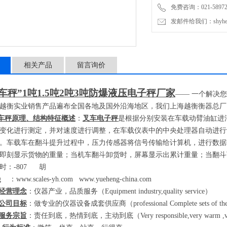
免费咨询：021-589727
发邮件给我们：shyheng
相关产品
留言询价
车秤”
1
吨
1.5
吨
2
吨
3
吨防爆液压电子秤厂家
——
一个解决您
越衡实业销售产品遍布全国各地及国外沿海地区，我们上海越衡衡器总厂
车秤原理、结构特征概述
：
叉车电子秤
是根据分别安装在车载动臂油缸进
变化进行测定，并对速度进行调整，在车载仪表中的中央处理器自动进行
。车载车在翻斗提升过程中，压力传感器将信号传输给计算机，进行数据
即刻显示货物的重量；当机车翻斗卸货时，屏幕显示出累计重量；当翻斗
时：
-807
胡
eng
：
www.scales-yh.com
www.yueheng-china.com
经营理念
：仪器产业，品质服务（
Equipment industry,quality service
）
公司目标
：做专业的仪器设备成套供应商（
professional Complete sets of th
服务宗旨
：责任到底，热情到底，主动到底（
Very responsible,very warm ,ve