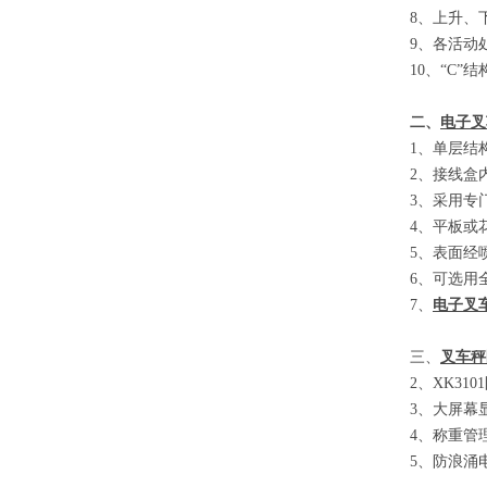
8
、
上升、
9
、
各活动
10
、
“C”
结
二、
电子叉
1
、单层结
2
、接线盒
3
、采用专
4
、平板或
5
、表面经
6
、可选用
7
、
电子叉
三、
叉车秤
2
、
XK3101
3
、大屏幕
4
、称重管
5
、防浪涌