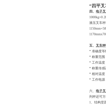
“四平叉
四、
电子叉
1000kg×0.
液压叉车秤
1150mm×5
1170mmx7
五、
叉车秤
*
准确度等
*
称重范围
*
工作温度
*
称重传感
*
相对温度
*
工作电源
六、
电子叉
列秤还可方
1
、结构坚