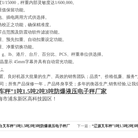
度
1/15000
，秤重内部灵敏度达
1/600,000
。
重值保留功能。
电、插电两用方式供选择。
动校正之功能，确保精准度。
零点范围及防震动软件滤波功能。
重、预先扣重、自动扣重设定功能。
重、净重切换功能。
、
g
、
lb
、港斤、台斤、百分比、
PCS
、秤重单位供选择。
晶显示
45mm
字幕并具有自动背光功能。
：
、良好机器大批量的生产、高效的销售团队；品质*、价格低廉、服务*
司；所售产品保修一年，产品终身享受；多年的衡器生产
,
销售经验
,
让我
车秤”
1
吨
1.5
吨
2
吨
3
吨防爆液压电子秤厂家
海市浦东新区高科技园区！
台叉车秤”1吨1.5吨2吨3吨防爆液压电子秤厂
下一篇：
“辽源叉车秤”1吨1.5吨2吨
家