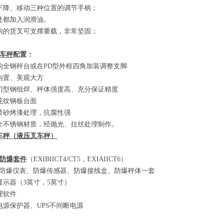
下降、移动三种位置的调节手柄；
处都加入润滑油。
构的货叉可支撑重载，非常坚固；
车秤
配置：
构全钢秤台或在
PD
型外框四角加装调整支脚
内置、美观大方
门型钢组焊、秤体强度高、充分保证精度
花纹钢板台面
喷砂烤漆处理，抗腐性强
全不锈钢材质，经抛光、拉丝处理制作。
车秤
（
液压叉车秤
）
防爆套件
（EXIBIICT4/CT5
，
EXIAIICT6）
防爆仪表、防爆传感器、防爆接线盒、防爆秤体一套
显示器
（3
英寸，
5
英寸
）
理软件
电源保护器、
UPS
不间断电源