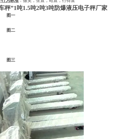
-
行为标准
：微笑，坐直，站直，行得直
车秤”
1
吨
1.5
吨
2
吨
3
吨防爆液压电子秤厂家
一
二
三