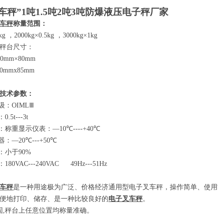
车秤”
1
吨
1.5
吨
2
吨
3
吨防爆液压电子秤厂家
车秤
称量范围：
2kg
，
2000kg×0.5kg
，
3000kg×1kg
秤台尺寸：
80mm×80mm
00mmx85mm
技术参数
：
级：
OIMLⅢ
：
0.5t---3t
：称重显示仪表：
—10℃----+40℃
器：
—20℃---+50℃
：小于
90%
：
180VAC---240VAC 49Hz---51Hz
车秤
是一种用途极为广泛、价格经济通用型电子叉车秤，操作简单、使用
便地打印、储存、是一种比较良好的
电子叉车秤
。
固
,
秤台上任意位置均称量准确。