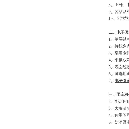
8
、
上升、
9
、
各活动
10
、
“C”
结
二、
电子叉
1
、单层结
2
、接线盒
3
、采用专
4
、平板或
5
、表面经
6
、可选用
7
、
电子叉
三、
叉车秤
2
、
XK3101
3
、大屏幕
4
、称重管
5
、防浪涌