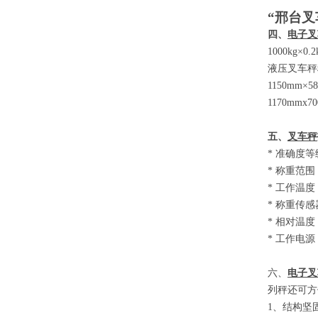
“邢台叉
四、
电子叉
1000kg×0.
液压叉车秤
1150mm×5
1170mmx7
五、
叉车秤
*
准确度等
*
称重范围
*
工作温度
*
称重传感
*
相对温度
*
工作电源
六、
电子叉
列秤还可方
1
、结构坚