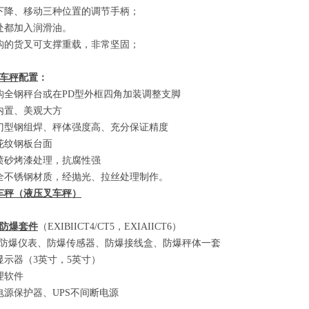
下降、移动三种位置的调节手柄；
处都加入润滑油。
构的货叉可支撑重载，非常坚固；
车秤
配置：
构全钢秤台或在
PD
型外框四角加装调整支脚
内置、美观大方
门型钢组焊、秤体强度高、充分保证精度
花纹钢板台面
喷砂烤漆处理，抗腐性强
全不锈钢材质，经抛光、拉丝处理制作。
车秤
（
液压叉车秤
）
防爆套件
（EXIBIICT4/CT5
，
EXIAIICT6）
防爆仪表、防爆传感器、防爆接线盒、防爆秤体一套
显示器
（3
英寸，
5
英寸
）
理软件
电源保护器、
UPS
不间断电源