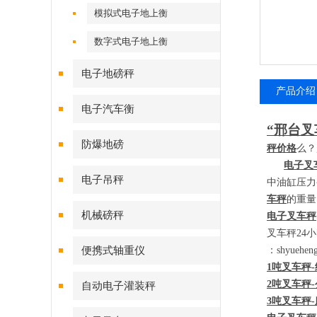
模拟式电子地上衡
数字式电子地上衡
电子地磅秤
产品介绍
电子汽车衡
“邢台叉
防爆地磅
秤价格
么？
电子叉
电子吊秤
中油缸压力
车秤
的重量
机械磅秤
电子叉车秤
叉车秤
24
小
便携式轴重仪
：
shyueh
1
吨叉车秤
-
2
吨叉车秤
-
自动电子灌装秤
3
吨叉车秤
-