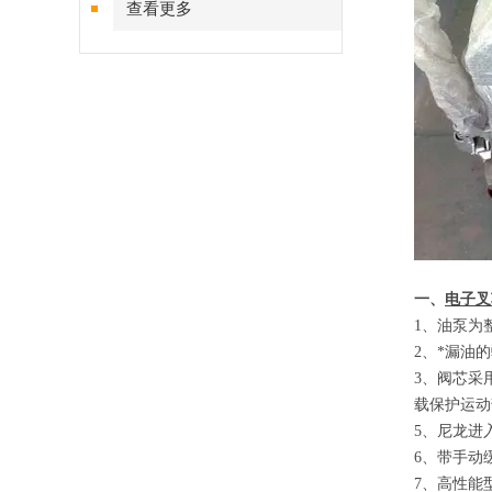
查看更多
一、
电子叉
1
、
油泵为
2
、
*漏油
3
、
阀芯采
载保护运动
5
、
尼龙进
6
、
带手动
7
、
高性能