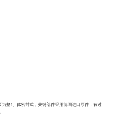
泵为整
4
、
体密封式，关键部件采用德国进口原件，有过
。