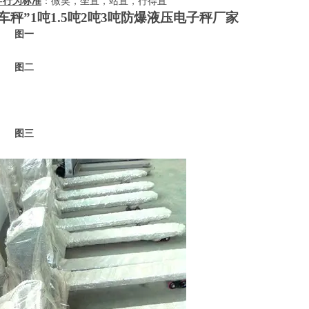
-
行为标准
：微笑，坐直，站直，行得直
车秤”
1
吨
1.5
吨
2
吨
3
吨防爆液压电子秤厂家
一
二
三