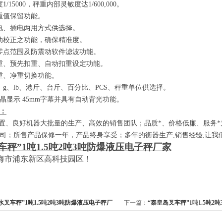
度
1/15000
，秤重内部灵敏度达
1/600,000
。
重值保留功能。
电、插电两用方式供选择。
动校正之功能，确保精准度。
零点范围及防震动软件滤波功能。
重、预先扣重、自动扣重设定功能。
重、净重切换功能。
、
g
、
lb
、港斤、台斤、百分比、
PCS
、秤重单位供选择。
晶显示
45mm
字幕并具有自动背光功能。
：
、良好机器大批量的生产、高效的销售团队；品质*、价格低廉、服务*
司；所售产品保修一年，产品终身享受；多年的衡器生产
,
销售经验
,
让我
车秤”
1
吨
1.5
吨
2
吨
3
吨防爆液压电子秤厂家
海市浦东新区高科技园区！
水叉车秤”1吨1.5吨2吨3吨防爆液压电子秤厂
下一篇：
“秦皇岛叉车秤”1吨1.5吨2
厂家