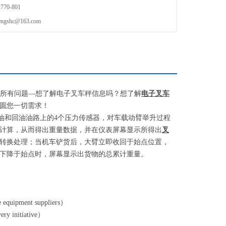
70-801
shc@163.com
所有问题
—
想了解电子叉车秤信息吗？想了解
电子叉车
圆您一切需求！
油和回油油路上的
4
个压力传感器，对车载动臂举升过程
计算，从而得出重量数据，并在仪表屏幕显示所得出
叉
转换处理；当机车铲货后，大臂立即收回于始点位置，
下降于始点时，屏幕显示出货物的总累计重量。
e equipment suppliers
）
ry initiative
）