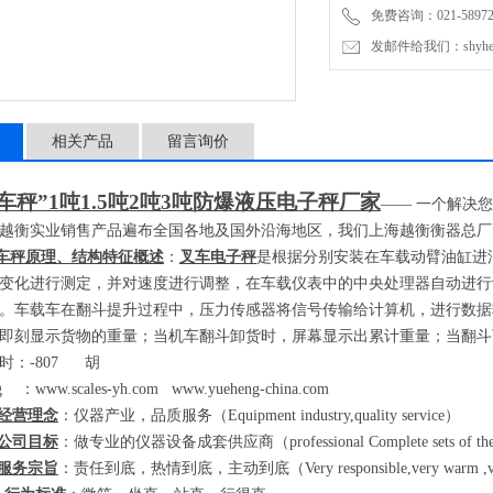
免费咨询：021-589727
发邮件给我们：shyheng
相关产品
留言询价
车秤”
1
吨
1.5
吨
2
吨
3
吨防爆液压电子秤厂家
——
一个解决您
越衡实业销售产品遍布全国各地及国外沿海地区，我们上海越衡衡器总厂
车秤原理、结构特征概述
：
叉车电子秤
是根据分别安装在车载动臂油缸进
变化进行测定，并对速度进行调整，在车载仪表中的中央处理器自动进行
。车载车在翻斗提升过程中，压力传感器将信号传输给计算机，进行数据
即刻显示货物的重量；当机车翻斗卸货时，屏幕显示出累计重量；当翻斗
时：
-807
胡
eng
：
www.scales-yh.com
www.yueheng-china.com
经营理念
：仪器产业，品质服务（
Equipment industry,quality service
）
公司目标
：做专业的仪器设备成套供应商（
professional Complete sets of th
服务宗旨
：责任到底，热情到底，主动到底（
Very responsible,very warm ,ve