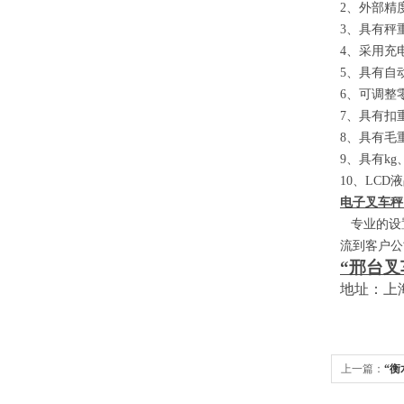
2
、外部精
3
、具有秤
4
、采用充
5
、具有自
6
、可调整
7
、具有扣
8
、具有毛
9
、具有
kg
10
、
LCD
液
电子叉车秤
专业的设置
流到客户公
“邢台叉
地址：上
上一篇：
“衡
家