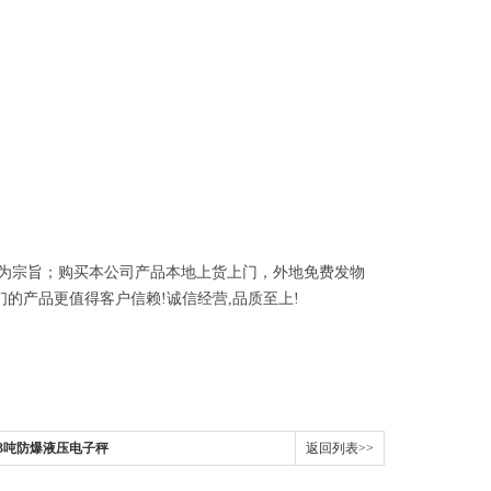
为宗旨；购买本公司产品本地上货上门，外地免费发物
们的产品更值得客户信赖
!
诚信经营
,
品质至上
!
吨3吨防爆液压电子秤
返回列表>>