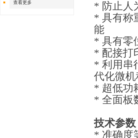
查看更多
* 防止
* 具有
能
* 具
* 配
* 利用
代化微
* 超
* 全面
技术参数
* 准确