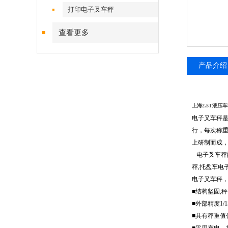
打印电子叉车秤
查看更多
产品介绍
上海2.5T液压
电子叉车秤
行，每次称
上研制而成
电子叉车秤配
秤,托盘车电
电子叉车秤，
■结构坚固,
■外部精度1/1
■具有秤重值