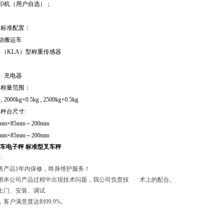
印机（用户自选）；
。
，标准配置：
动搬运车
口（KLA）型称重传感器
、充电器
，称量范围：
, 2000kg×0.5kg , 2500kg×0.5kg
秤台尺寸:
0mm×85mm～200mm
0mm×85mm～200mm
液压车电子秤 标准型叉车秤
:
售产品1年内保修，终身维护服务！
使用本公司产品过程中出现技术问题，我公司负责技 术上的配合。
上门、安装、调试
，客户满意度达到99.9%。