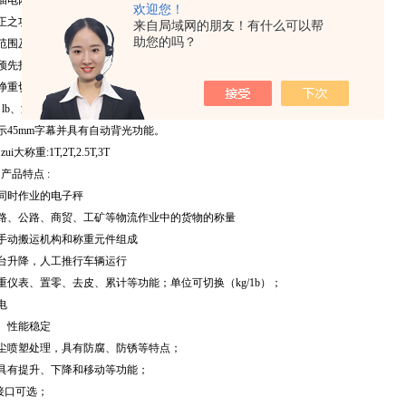
插电两用方式供选择。
欢迎您！
正之功能，确保精准度。
来自局域网的朋友！有什么可以帮
助您的吗？
范围及防震动软件滤波功能。
预先扣重、自动扣重设定功能。
净重切换功能。
g、lb、港斤、台斤、百分比、PCS、秤重单位供选择。
显示45mm字幕并具有自动背光功能。
大称重:1T,2T,2.5T,3T
产品特点 :
同时作业的电子秤
路、公路、商贸、工矿等物流作业中的货物的称量
手动搬运机构和称重元件组成
台升降，人工推行车辆运行
重仪表、置零、去皮、累计等功能；单位可切换（kg/1b）；
电
、性能稳定
尘喷塑处理，具有防腐、防锈等特点；
具有提升、下降和移动等功能；
讯接口可选；