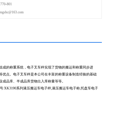
70-801
shc@163.com
组成的称重系统，电子叉车秤实现了货物的搬运和称重同步进
等优点。电子叉车秤是本公司在丰富的称重设备制造经验的基础
业成品库、半成品库货物出入库称量等等。
:XK3190系列液压搬运车电子秤,液压搬运车电子称,托盘车电子