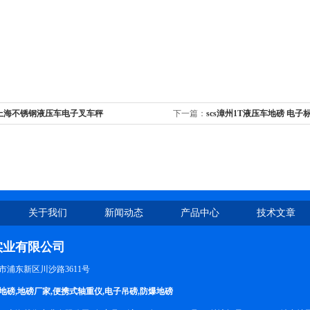
s上海不锈钢液压车电子叉车秤
下一篇：
scs漳州1T液压车地磅 电子
关于我们
新闻动态
产品中心
技术文章
实业有限公司
市浦东新区川沙路3611号
地磅
,
地磅厂家
,
便携式轴重仪
,
电子吊磅
,
防爆地磅