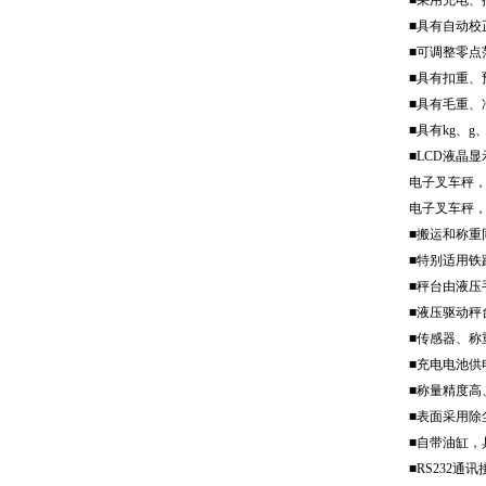
■采用充电、
■具有自动校
■可调整零点
■具有扣重、
■具有毛重、
■具有kg、
■LCD液晶
电子叉车秤，zui
电子叉车秤，
■搬运和称重
■特别适用铁
■秤台由液压
■液压驱动秤
■传感器、称
■充电电池供
■称量精度高
■表面采用除
■自带油缸，
■RS232通