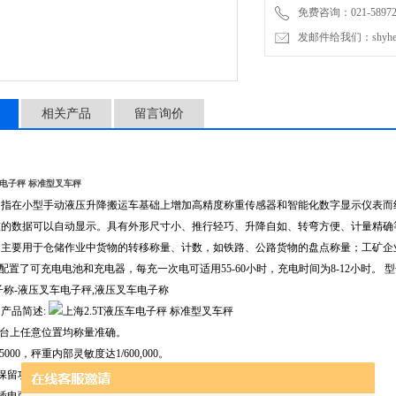
免费咨询：021-589727
发邮件给我们：shyheng
相关产品
留言询价
车电子秤 标准型叉车秤
是指在小型手动液压升降搬运车基础上增加高精度称重传感器和智能化数字显示仪表而
重的数据可以自动显示。具有外形尺寸小、推行轻巧、升降自如、转弯方便、计量精确
，主要用于仓储作业中货物的转移称量、计数，如铁路、公路货物的盘点称量；工矿企
置了可充电电池和充电器，每充一次电可适用55-60小时，充电时间为8-12小时。 型号
子称-液压叉车电子秤,液压叉车电子称
产品简述:
秤台上任意位置均称量准确。
5000，秤重内部灵敏度达1/600,000。
保留功能。