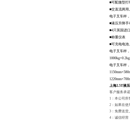
■可配微型打
■交直流两用
电子叉车秤
■液压升降手
■4只英国进
■称重仪表
■可充电电池
电子叉车秤
1000kg×0.2kg 
电子叉车秤，
1150mm×58
1220mm×70
上海2.5T
客户服务承诺
1：本公司所
2：如果在
3：免费送货
4：诚信经营