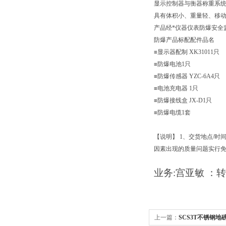
显示控制器与衡器称重系
具有体积小、重量轻、移
产品经*仪器仪表防爆安全
防爆产品标配配件品名
≡显示器配制
XK31011
只
≡防爆电池
1
只
≡防爆传感器
YZC-6A4
只
≡电池充电器
1
只
≡防爆接线盒
JX-D1
只
≡防爆电缆
1
套
【说明】
1
、交货地点
/
时
因素出现的质量问题实行
业务:
宫亚敏
：
转
上一篇：
SCS3T不锈钢