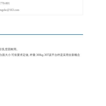
70-801
shc@163.com
性强,坚固耐用。
:可依要求定做, 秤量:300kg-30T该平台秤是采用全新概念