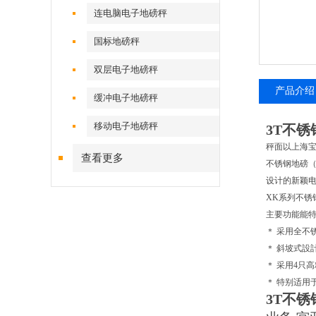
连电脑电子地磅秤
国标地磅秤
双层电子地磅秤
产品介绍
缓冲电子地磅秤
移动电子地磅秤
3T不
秤面以上海宝
查看更多
不锈钢地磅（
设计的新颖
XK系列不锈
主要功能能特
＊ 采用全不
＊ 斜坡式設
＊ 采用4只高
＊ 特别适用
3T不