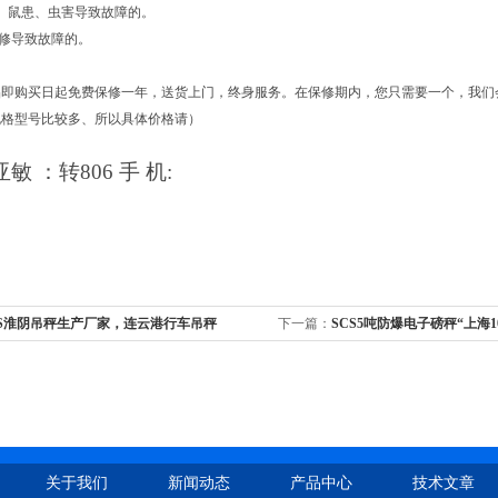
、鼠患、虫害导致故障的。
维修导致故障的。
即购买日起免费保修一年，送货上门，终身服务。在保修期内，您只需要一个，我们会
规格型号比较多、所以具体价格请）
亚敏
：
转806
手
机:
CS淮阴吊秤生产厂家，连云港行车吊秤
下一篇：
SCS5吨防爆电子磅秤“上海
子地磅秤
关于我们
新闻动态
产品中心
技术文章