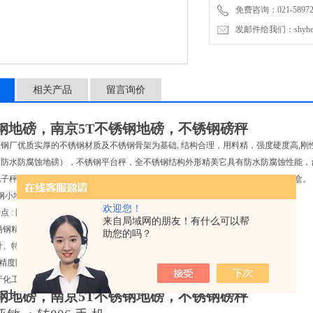
免费咨询：021-589727
发邮件给我们：shyheng
相关产品
留言询价
锈钢地磅，南京5T不锈钢地磅，不锈钢磅秤
钢厂优质实厚的不锈钢材质及不锈钢骨架为基础, 结构合理，用料精，强度硬度高,刚
防水防腐蚀地磅），不锈钢平台秤，全不锈钢结构外形精美它具有防水防腐蚀性能，台面大小
电子秤。改变普通平台秤的结构，将四支高精度紧密型剪切梁式称重传感器和接线盒。
钢小地磅
欢迎您！
点 : 防水、防油、防腐蚀特点
来自局域网的朋友！有什么可以帮
锈钢精工制作，超薄设计，方便称重
助您的吗？
計、特殊结构处理坚固耐用
精度防潮型传感器，zui高精度1/15,000，精確穩定
于化工，食品，等行业。
锈钢地磅，南京5T不锈钢地磅，不锈钢磅秤