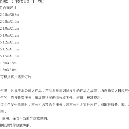
亚敏
：
转806
手
机:
精度 台面尺寸
.2 0.8mX0.8m
.2 0.8mX1.0m
.2 1.0mX1.0m
.5 1.0mX1.2m
.5 1.2mX1.2m
.5 1.2mX1.5m
.5 1.5mX1.5m
 1.5mX2.5m
 1.5mX3.0m
寸可根据客户需要订制
）
修年限：凡属于本公司之产品，产品质量原因所发生的产品之故障，均自购买之日起凭
一年的，均按收费服务，依故障状况酌情收取零件、维修、校准费用。
用过五年发生故障时，本公司照常给予服务，若本公司无零件库存，则歉难服务。四、
范围：
、使用、保管不当而导致故障的。
用电源而导致故障的。