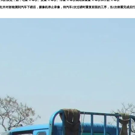
红外对射检测到汽车下磅后，摄像机停止录像，待汽车2次过磅时重复前面的工序，当2次称重完成后