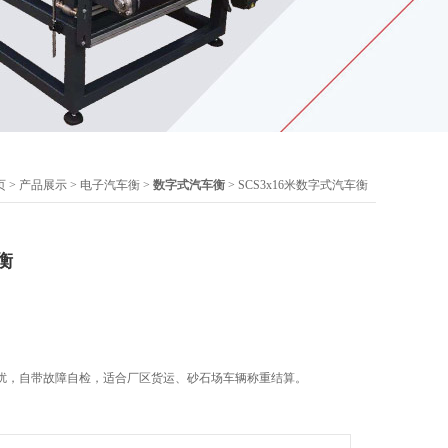
页
>
产品展示
>
电子汽车衡
>
数字式汽车衡
> SCS3x16米数字式汽车衡
衡
扰，自带故障自检，适合厂区货运、砂石场车辆称重结算。