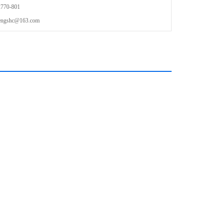
70-801
shc@163.com