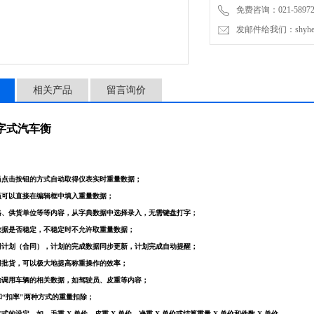
免费咨询：021-589727
发邮件给我们：shyheng
相关产品
留言询价
数字式汽车衡
员点击按钮的方式自动取得仪表实时重量数据；
员可以直接在编辑框中填入重量数据；
格、供货单位等等内容，从字典数据中选择录入，无需键盘打字；
数据是否稳定，不稳定时不允许取重量数据；
用计划（合同），计划的完成数据同步更新，计划完成自动提醒；
用批货，可以极大地提高称重操作的效率；
动调用车辆的相关数据，如驾驶员、皮重等内容；
"和“扣率"两种方式的重量扣除；
式的设定，如，毛重 X 单价、皮重 X 单价、净重 X 单价或结算重量 X 单价和件数 X 单价