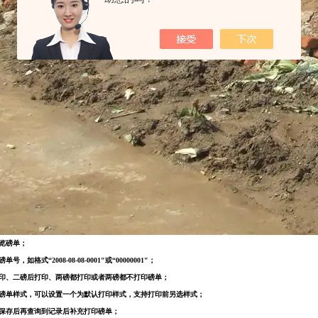
预览磅单；
号，如格式“2008-08-08-0001"或“00000001"；
打印、二磅后打印、两磅都打印或者两磅都不打印磅单；
个磅单样式，可以设置一个为默认打印样式，支持打印前另选样式；
持保存后再查询到记录后补充打印磅单；