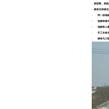
· 按权限，系
· 磅单支持填
· 同一张地磅
· 地磅单格式
· 地磅单上要
· 手工补单功
· 磅单为三