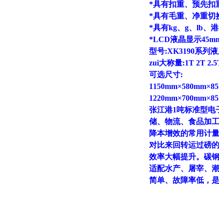
*具有扣重、预先扣
*具有毛重、净重切
*具有kg、g、lb
*LCD液晶显示45
型号:XK3190
zui大称量:1T 2T 2.5
可选尺寸:
1150mm×580mm×8
1220mm×700mm×8
张江港1吨标准型电
储、物流、食品加
降本增效的常用计
对比来回转运过磅
效率大幅提升。碳钢
适配水产、屠宰、
简单、故障率低，