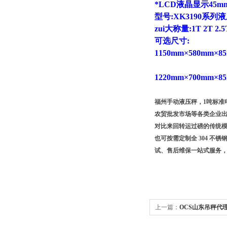
*LCD液晶显示45
型号:XK3190
zui大称量:1T 2T 2.5
可选尺寸:
1150mm×580mm×8
1220mm×700mm×8
福州手动液压秤，1吨标准
农贸批发市场等各类企业
对比来回转运过磅的传统
也可按需定制全 304 
试、售后维保一站式服务
上一篇：
OCS山东吊秤代