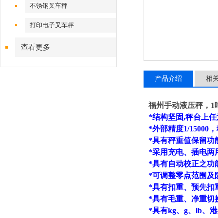
不锈钢叉车秤
打印电子叉车秤
查看更多
产品介绍
相
福州手动液压秤，1
*结构坚固,秤台上
*外部精度1/15000
*具有秤重值保留功
*采用充电、插电两
*具有自动校正之功
*可调整零点范围及
*具有扣重、预先扣
*具有毛重、净重切
*具有kg、g、lb