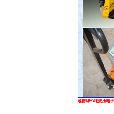
越衡牌
“3
吨液压电