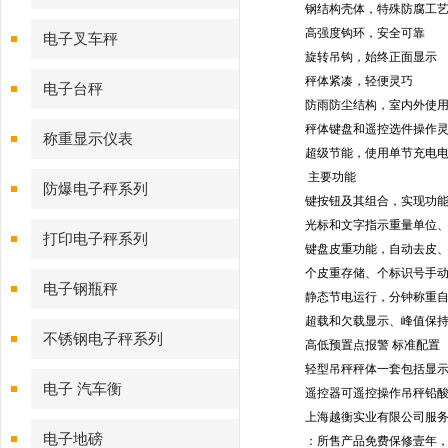
钢结构壳体，特殊防腐工
高强度钩环，安全可靠
电子叉车秤
旋转吊钩，始终正面显示
秤体紧凑，轻便灵巧
电子台秤
防雨防尘结构，室内外使
秤体键盘和遥控
选件
操作
称重显示仪表
超级节能，使用单节充电
主要功能
防爆电子秤系列
键按钮及其组合，实现功
光标和文字指示重量单位
打印电子秤系列
键盘皮重功能，自动去皮
个皮重存储、
个标识号手
电子钢瓶秤
静态节电运行，
分钟称重
超载和欠载显示、峰值保
不锈钢电子秤系列
高低预置点报警
标准配置
轻型吊秤秤体一套
包括
显
电子 汽车衡
遥控器
可遥控操作吊秤
铅
上海越衡实业有限公司服
电子地磅
：所售产品免费保修壹年