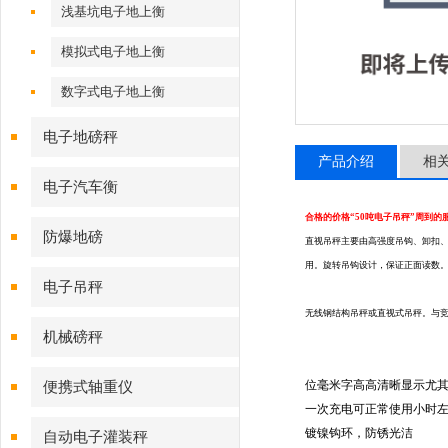
浅基坑电子地上衡
模拟式电子地上衡
数字式电子地上衡
电子地磅秤
产品介绍
相
电子汽车衡
合格的价格“50吨电子吊秤”周到的
防爆地磅
直视吊秤主要由高强度吊钩、卸扣
用。旋转吊钩设计，保证正面读数
电子吊秤
无线钢结构吊秤或
直视式吊秤。与
机械磅秤
位
毫米字高
高清晰显示
尤
便携式轴重仪
一次充电可正常使用
小时
镀镍钩环，防锈光洁
自动电子灌装秤