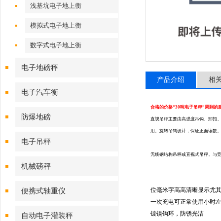
浅基坑电子地上衡
模拟式电子地上衡
数字式电子地上衡
电子地磅秤
产品介绍
相
电子汽车衡
合格的价格“30吨电子吊秤”周到的
防爆地磅
直视吊秤主要由高强度吊钩、卸扣
用。旋转吊钩设计，保证正面读数
电子吊秤
无线钢结构吊秤或
直视式吊秤。与
机械磅秤
位
毫米字高
高清晰显示
尤
便携式轴重仪
一次充电可正常使用
小时
镀镍钩环，防锈光洁
自动电子灌装秤