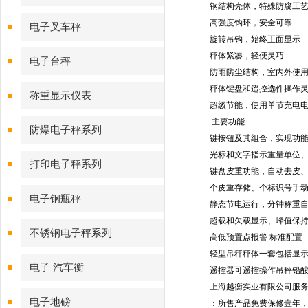
钢结构壳体，特殊防腐工
高强度钩环，安全可靠
电子叉车秤
旋转吊钩，始终正面显示
秤体紧凑，轻便灵巧
电子台秤
防雨防尘结构，室内外使
秤体键盘和遥控
选件
操作
称重显示仪表
超级节能，使用单节充电
主要功能
防爆电子秤系列
键按钮及其组合，实现功
光标和文字指示重量单位
打印电子秤系列
键盘皮重功能，自动去皮
个皮重存储、
个标识号手
电子钢瓶秤
静态节电运行，
分钟称重
超载和欠载显示、峰值保
不锈钢电子秤系列
高低预置点报警
标准配置
轻型吊秤秤体一套
包括
显
电子 汽车衡
遥控器
可遥控操作吊秤
铅
上海越衡实业有限公司服
电子地磅
：所售产品免费保修壹年